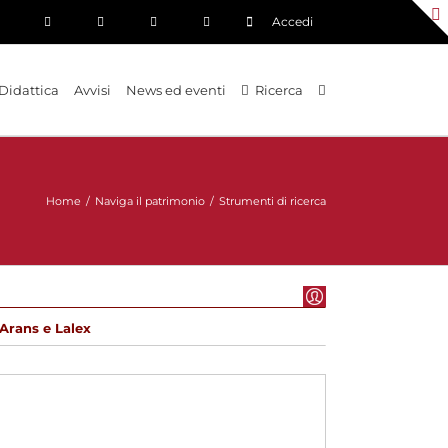
Accedi
Didattica
Avvisi
News ed eventi
Ricerca
Home
/
Naviga il patrimonio
/
Strumenti di ricerca
Arans e Lalex