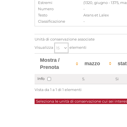
Estremi
(1320, giugno - 1375, ma
Numero
-
Testo
Arans et Lalex
Classificazione
-
Unità di conservazione associate
Visualizza
elementi
Mostra /
mazzo
sta
Prenota
Info
5.
Si
Vista da 1 a 1 di 1 elementi
Seleziona le unità di conservazione cui sei interes