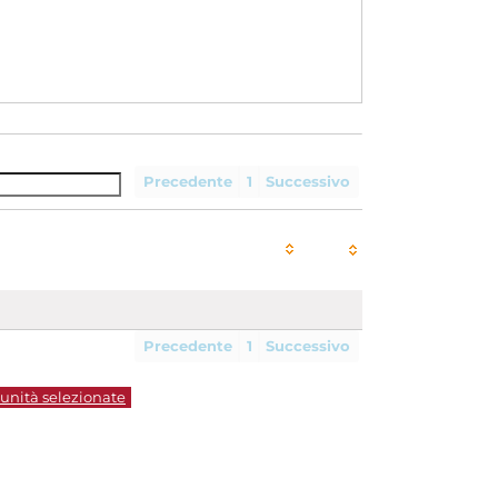
Precedente
1
Successivo
Precedente
1
Successivo
 unità selezionate