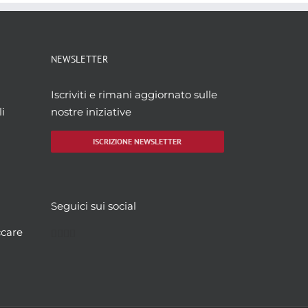
NEWSLETTER
Iscriviti e rimani aggiornato sulle
i
nostre iniziative
ISCRIZIONE NEWSLETTER
Seguici sui social
Facebook
Twitter
YouTube
Instagram
ccare