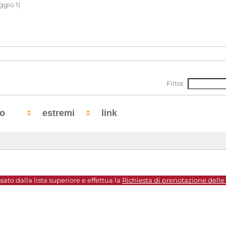
ggio 1)
Filtra:
to
estremi
link
sato dalla lista superiore e effettua la
Richiesta di prenotazione delle