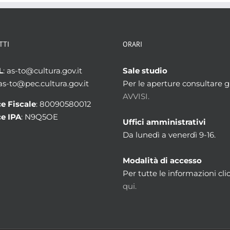
TTI
ORARI
L
: as-to@cultura.gov.it
Sale studio
 as-to@pec.cultura.gov.it
Per le aperture consultare gl
AVVISI.
e Fiscale
: 80090580012
e IPA
: N9Q5OE
Uffici amministrativi
Da lunedì a venerdì 9-16.
Modalità di accesso
Per tutte le informazioni cli
qui.