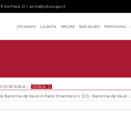
 Via Piave, 21
|
as-to@cultura.gov.it
Chi siamo
La storia
Attività
Sale studio
Patrimonio
I DI RICERCA
|
CERCA
 la Baronnie de Vaud in Paesi [Inventario n. 12.1]
|
Baronnie de Vaud
|