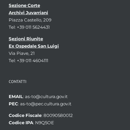
Sezione Corte
Archivi Juvarriani
Piazza Castello, 209
Tel: +39 011 5624431
Sezioni Riunite
Ex Ospedale San Luigi
Via Piave, 21
Tel: +39 011 4604111
CONTATTI
EMAIL
: as-to@cultura.gov.it
PEC
: as-to@pec.cultura.gov.it
Codice Fiscale
: 80090580012
Codice IPA
: N9Q5OE