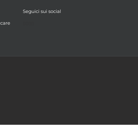
Seguici sui social
Facebook
Twitter
YouTube
Instagram
ccare