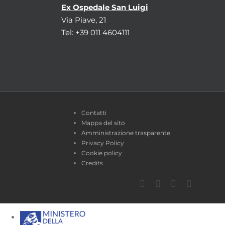
Ex Ospedale San Luigi
Via Piave, 21
Tel: +39 011 4604111
Contatti
Mappa del sito
Amministrazione trasparente
Privacy Policy
Cookie policy
Credits
Facebook
Twitter
YouTube
Instagra