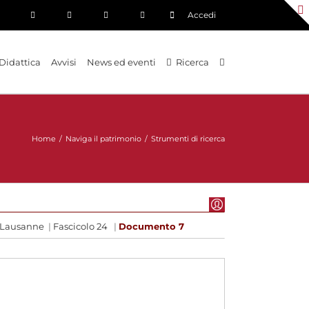
Accedi
Didattica
Avvisi
News ed eventi
Ricerca
Home
/
Naviga il patrimonio
/
Strumenti di ricerca
Lausanne
|
Fascicolo 24
|
Documento 7