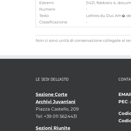
Estremi
(1421, febbraio 4, docu
Numero
-
Testo
Lettres du Duc Am� de 
Classificazione
-
Non ci sono unità di conservazione collegate al r
LE SEDI DELL’ASTO
CONTA
Sezione Corte
EMAI
Archivi Juvarriani
PEC
:
Piazza Castello, 209
Codic
Tel: +39 011 5624431
Codic
Sezioni Riunite