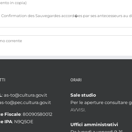
mento in copia)
Confirmation des Sauvegardes accord�es par ses antecesseurs au d.t
amo corrente
TTI
ORARI
L
: as-to@cultura.gov.it
Sale studio
 as-to@pec.cultura.gov.it
Per le aperture consultare gl
AVVISI.
e Fiscale
: 80090580012
e IPA
: N9Q5OE
Uffici amministrativi
Da lunedì a venerdì 9-16.