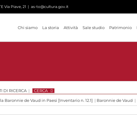
 Via Piave, 21
|
as-to@cultura.gov.it
Chi siamo
La storia
Attività
Sale studio
Patrimonio
I DI RICERCA
|
CERCA
 la Baronnie de Vaud in Paesi [Inventario n. 12.1]
|
Baronnie de Vaud
|