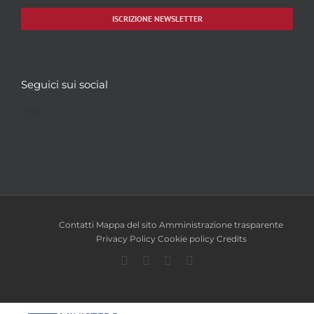
ISCRIZIONE NEWSLETTER
Seguici sui social
Facebook
Twitter
YouTube
Instagram
Contatti
Mappa del sito
Amministrazione trasparente
Privacy Policy
Cookie policy
Credits
Facebook
Twitter
YouTube
Instagram