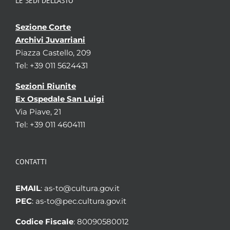
LE SEDI DELL’ASTO
Sezione Corte
Archivi Juvarriani
Piazza Castello, 209
Tel: +39 011 5624431
Sezioni Riunite
Ex Ospedale San Luigi
Via Piave, 21
Tel: +39 011 4604111
CONTATTI
EMAIL
: as-to@cultura.gov.it
PEC
: as-to@pec.cultura.gov.it
Codice Fiscale
: 80090580012