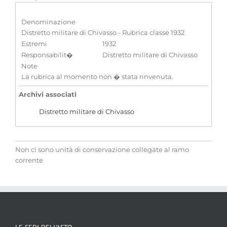
Denominazione
Distretto militare di Chivasso - Rubrica classe 1932
Estremi
1932
Responsabilit�
Distretto militare di Chivasso
Note
La rubrica al momento non � stata rinvenuta.
Archivi associati
Distretto militare di Chivasso
Non ci sono unità di conservazione collegate al ramo
corrente