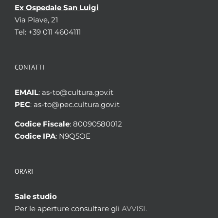
Ex Ospedale San Luigi
Via Piave, 21
Tel: +39 011 4604111
CONTATTI
EMAIL
: as-to@cultura.gov.it
PEC
: as-to@pec.cultura.gov.it
Codice Fiscale
: 80090580012
Codice IPA
: N9Q5OE
ORARI
Sale studio
Per le aperture consultare gli
AVVISI.