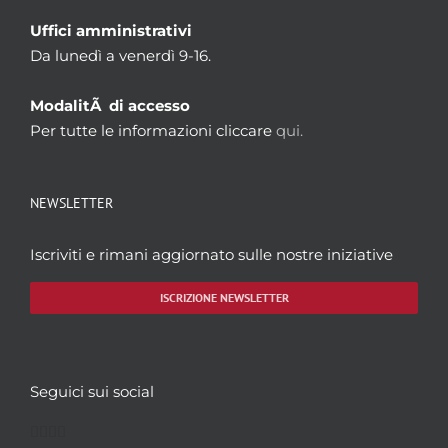
Uffici amministrativi
Da lunedì a venerdì 9-16.
ModalitÃ di accesso
Per tutte le informazioni cliccare
qui.
NEWSLETTER
Iscriviti e rimani aggiornato sulle nostre iniziative
ISCRIZIONE NEWSLETTER
Seguici sui social
Facebook
Twitter
YouTube
Instagram