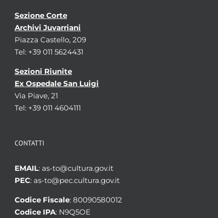
Sezione Corte
Archivi Juvarriani
Piazza Castello, 209
Tel: +39 011 5624431
Sezioni Riunite
Ex Ospedale San Luigi
Via Piave, 21
Tel: +39 011 4604111
CONTATTI
EMAIL
: as-to@cultura.gov.it
PEC
: as-to@pec.cultura.gov.it
Codice Fiscale
: 80090580012
Codice IPA
: N9Q5OE