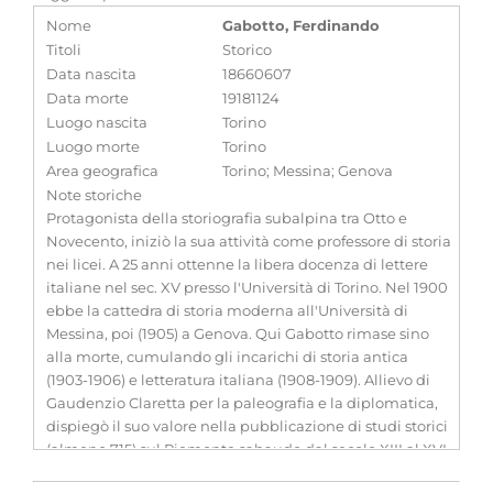
Nome
Gabotto, Ferdinando
Titoli
Storico
Data nascita
18660607
Data morte
19181124
Luogo nascita
Torino
Luogo morte
Torino
Area geografica
Torino; Messina; Genova
Note storiche
Protagonista della storiografia subalpina tra Otto e
Novecento, iniziò la sua attività come professore di storia
nei licei. A 25 anni ottenne la libera docenza di lettere
italiane nel sec. XV presso l'Università di Torino. Nel 1900
ebbe la cattedra di storia moderna all'Università di
Messina, poi (1905) a Genova. Qui Gabotto rimase sino
alla morte, cumulando gli incarichi di storia antica
(1903-1906) e letteratura italiana (1908-1909). Allievo di
Gaudenzio Claretta per la paleografia e la diplomatica,
dispiegò il suo valore nella pubblicazione di studi storici
(almeno 715) sul Piemonte sabaudo dal secolo XIII al XVI.
Fondò nel 1895 la Società Storica Subalpina, della quale