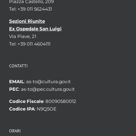
Piazza Castello, 209
Tel: +39 011 5624431
Sezioni Riunite
Ex Ospedale San Luigi
Via Piave, 21
Tel: +39 011 4604111
CONTATTI
EMAIL
: as-to@cultura.gov.it
PEC
: as-to@pec.cultura.gov.it
Codice Fiscale
: 80090580012
Codice IPA
: N9Q5OE
ORARI