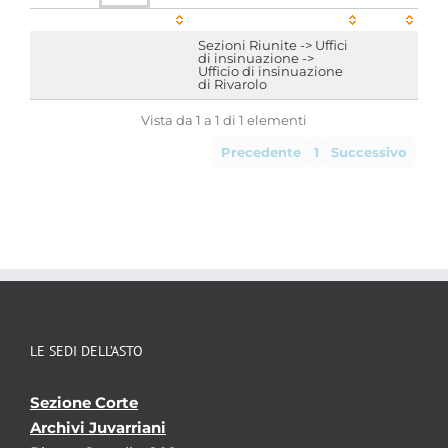
Sezioni Riunite -> Uffici
di insinuazione ->
Ufficio di insinuazione
di Rivarolo
Vista da 1 a 1 di 1 elementi
Precedente
1
Successivo
LE SEDI DELL’ASTO
Sezione Corte
Archivi Juvarriani