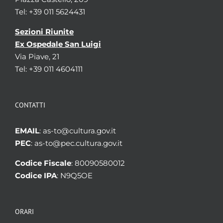
Tel: +39 011 5624431
Sezioni Riunite
Ex Ospedale San Luigi
Via Piave, 21
Tel: +39 011 4604111
CONTATTI
EMAIL
: as-to@cultura.gov.it
PEC
: as-to@pec.cultura.gov.it
Codice Fiscale
: 80090580012
Codice IPA
: N9Q5OE
ORARI