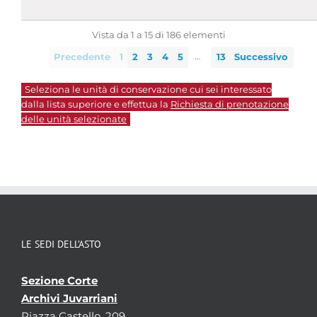
Vista da 1 a 15 di 186 elementi
…
Precedente
1
2
3
4
5
13
Successivo
Seleziona le unità di conservazione cui sei interessato
dalla lista superiore e effettua la
Richiesta di prenotazione
delle unità selezionate
LE SEDI DELL’ASTO
Sezione Corte
Archivi Juvarriani
Piazza Castello, 209