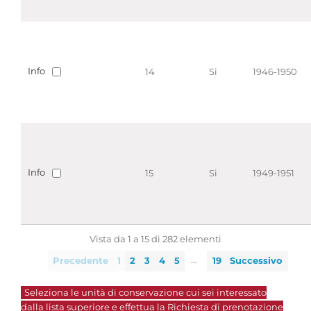
Info
14
Si
1946-1950
Info
15
Si
1949-1951
Vista da 1 a 15 di 282 elementi
…
Precedente
1
2
3
4
5
19
Successivo
Seleziona le unità di conservazione cui sei interessato
dalla lista superiore e effettua la
Richiesta di prenotazione