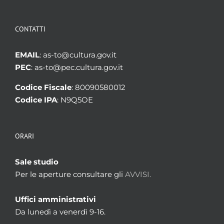
CONTATTI
EMAIL
: as-to@cultura.gov.it
PEC
: as-to@pec.cultura.gov.it
Codice Fiscale
: 80090580012
Codice IPA
: N9Q5OE
ORARI
Sale studio
Per le aperture consultare gli
AVVISI.
Uffici amministrativi
Da lunedì a venerdì 9-16.