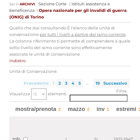
Sezione Corte
|
Istituti assistenza e
Sei in
ARCHIVI
:
beneficenza
|
Opera nazionale per gli invalidi di guerra
(ONIG) di Torino
Quello che stai consultando Ë l'elenco delle unità di
conservazione
per tutti i livelli a partire dal ramo corrente
.
La colonna
riferimento
ti permette di comprendere a quale
sotto-livello del ramo corrente sono effettivamente
associate le unità di conservazione
Indietro
Unità di Conservazione:
…
Precedente
1
2
3
4
5
19
Successivo
Filtra:
Visualizza
elementi
mostra/prenota
mazzo
inv
estremi
Info
1
Si
1923-1947