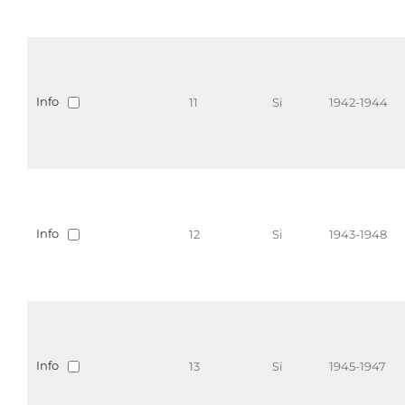
Info
11
Si
1942-1944
Info
12
Si
1943-1948
Info
13
Si
1945-1947