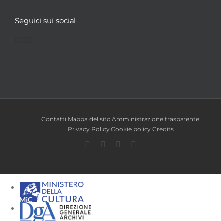
Seguici sui social
Facebook
Twitter
YouTube
Instagram
Contatti
Mappa del sito
Amministrazione trasparente
Privacy Policy
Cookie policy
Credits
Facebook
Twitter
YouTube
Instagram