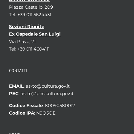
Piazza Castello, 209
Tel: +39 011 5624431
Sezioni Riunite
Ex Ospedale San Luigi
Via Piave, 21
Tel: +39 011 4604111
CONTATTI
EMAIL
: as-to@cultura.gov.it
PEC
: as-to@pec.cultura.gov.it
Codice Fiscale
: 80090580012
Codice IPA
: N9Q5OE