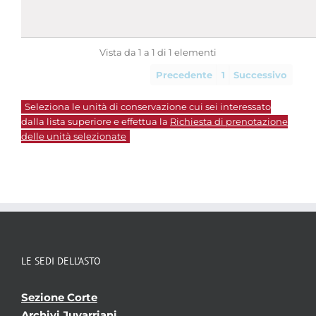
Vista da 1 a 1 di 1 elementi
Precedente
1
Successivo
Seleziona le unità di conservazione cui sei interessato
dalla lista superiore e effettua la
Richiesta di prenotazione
delle unità selezionate
LE SEDI DELL’ASTO
Sezione Corte
Archivi Juvarriani