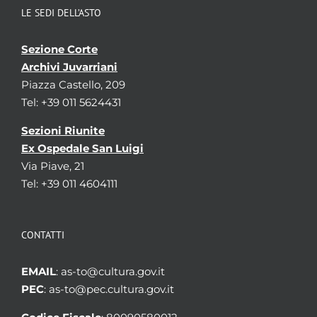
LE SEDI DELL’ASTO
Sezione Corte
Archivi Juvarriani
Piazza Castello, 209
Tel: +39 011 5624431
Sezioni Riunite
Ex Ospedale San Luigi
Via Piave, 21
Tel: +39 011 4604111
CONTATTI
EMAIL
: as-to@cultura.gov.it
PEC
: as-to@pec.cultura.gov.it