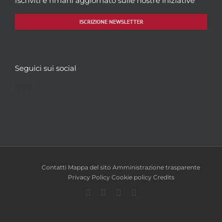
Iscriviti e rimani aggiornato sulle nostre iniziative
ISCRIZIONE NEWSLETTER
Seguici sui social
Facebook
Twitter
YouTube
Instagram
Contatti
Mappa del sito
Amministrazione trasparente
Privacy Policy
Cookie policy
Credits
Facebook
Twitter
YouTube
Instagram