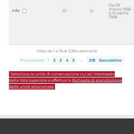
Da 29
marzo 1958
Info
57
Si
a 10 aprile
1958
Vista da 1 a 15 di 3,264 elementi
…
Precedente
1
2
3
4
5
218
Successivo
Seleziona le unità di conservazione cui sei interessato
dalla lista superiore e effettua la
Richiesta di prenotazione
delle unità selezionate