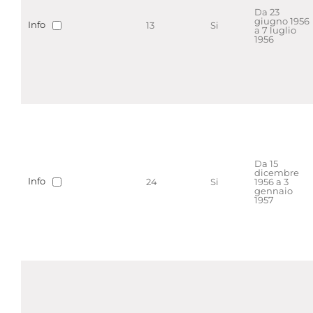
Da 23
giugno 1956
Info
13
Si
a 7 luglio
1956
Da 15
dicembre
Info
24
Si
1956 a 3
gennaio
1957