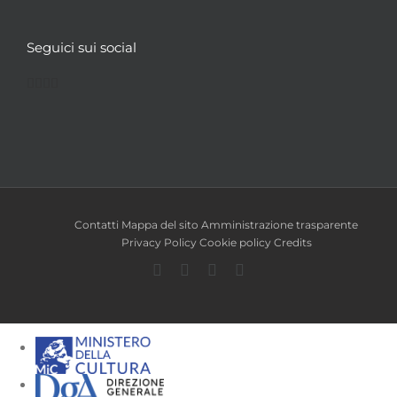
Seguici sui social
Facebook
Twitter
YouTube
Instagram
Contatti
Mappa del sito
Amministrazione trasparente
Privacy Policy
Cookie policy
Credits
Facebook
Twitter
YouTube
Instagram