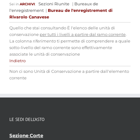
Sezioni Riunite
|
Bureaux de
Sei in
ARCHIVI
:
l'enregistrement
|
Bureau de l'enregistrement di
Rivarolo Canavese
Quello che stai consultando Ë l'elenco delle unità di
conservazione
per tutti i livelli a partire dal ramo corrente
.
La colonna
riferimento
ti permette di comprendere a quale
sotto-livello del ramo corrente sono effettivamente
associate le unità di conservazione
Indietro
Non ci sono Unità di Conservazione a partire dall'elemento
corrente
LE SEDI DELL’ASTO
Sezione Corte