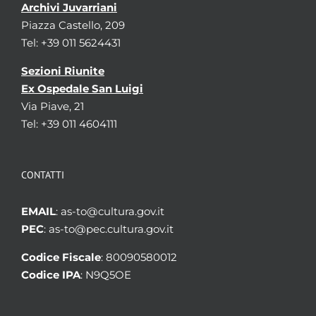
Archivi Juvarriani
Piazza Castello, 209
Tel: +39 011 5624431
Sezioni Riunite
Ex Ospedale San Luigi
Via Piave, 21
Tel: +39 011 4604111
CONTATTI
EMAIL
: as-to@cultura.gov.it
PEC
: as-to@pec.cultura.gov.it
Codice Fiscale
: 80090580012
Codice IPA
: N9Q5OE