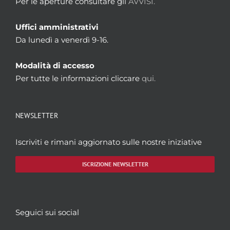
Per le aperture consultare gli
AVVISI.
Uffici amministrativi
Da lunedì a venerdì 9-16.
Modalità di accesso
Per tutte le informazioni cliccare
qui.
NEWSLETTER
Iscriviti e rimani aggiornato sulle nostre iniziative
ISCRIZIONE NEWSLETTER
Seguici sui social
Facebook
Twitter
YouTube
Instagram