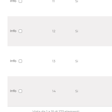
Info
11
Si
Info
12
Si
Info
13
Si
Info
14
Si
Vista da 1 a 15 di 173 elementi