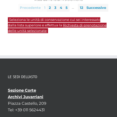
…
Precedente
1
2
3
4
5
12
Successivo
Seleziona le unità di conservazione cui sei interessato
dalla lista superiore e effettua la
Richiesta di prenotazione
delle unità selezionate
LE SEDI DELL’ASTO
Sezione Corte
Archivi Juvarriani
Piazza Castello, 209
Tel: +39 011 5624431