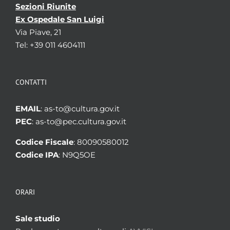
Sezioni Riunite
Ex Ospedale San Luigi
Via Piave, 21
Tel: +39 011 4604111
CONTATTI
EMAIL
: as-to@cultura.gov.it
PEC
: as-to@pec.cultura.gov.it
Codice Fiscale
: 80090580012
Codice IPA
: N9Q5OE
ORARI
Sale studio