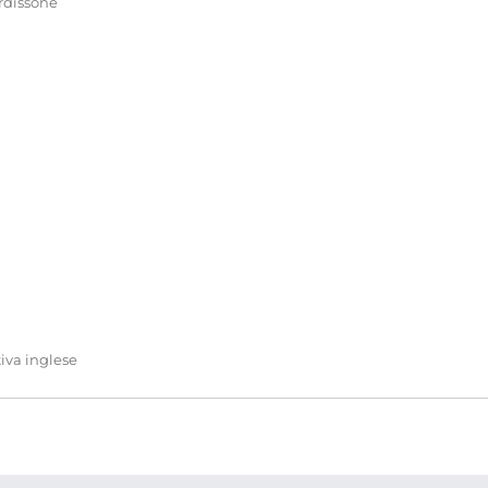
rdissone
va inglese