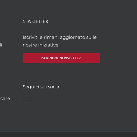
NEWSLETTER
Iscriviti e rimani aggiornato sulle
i
nostre iniziative
ISCRIZIONE NEWSLETTER
Seguici sui social
Facebook
Twitter
YouTube
Instagram
ccare