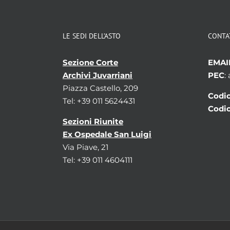
LE SEDI DELL’ASTO
CONTA
Sezione Corte
EMAI
Archivi Juvarriani
PEC
:
Piazza Castello, 209
Codic
Tel: +39 011 5624431
Codic
Sezioni Riunite
Ex Ospedale San Luigi
Via Piave, 21
Tel: +39 011 4604111