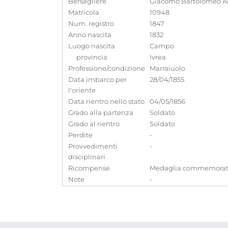
Bersagliere
Giacomo Bartolomeo A
Matricola
10948
Num. registro
1847
Anno nascita
1832
Luogo nascita
Campo
provincia
Ivrea
Professione/condizione
Marraiuolo
Data imbarco per
28/04/1855
l'oriente
Data rientro nello stato
04/05/1856
Grado alla partenza
Soldato
Grado al rientro
Soldato
Perdite
-
Provvedimenti
-
disciplinari
Ricompense
Medaglia commemorati
Note
-