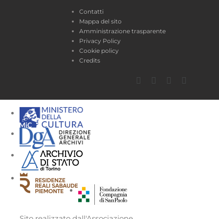
Contatti
Mappa del sito
Amministrazione trasparente
Privacy Policy
Cookie policy
Credits
Facebook
Twitter
YouTube
Instagra
Sito realizzato dall'Associazione