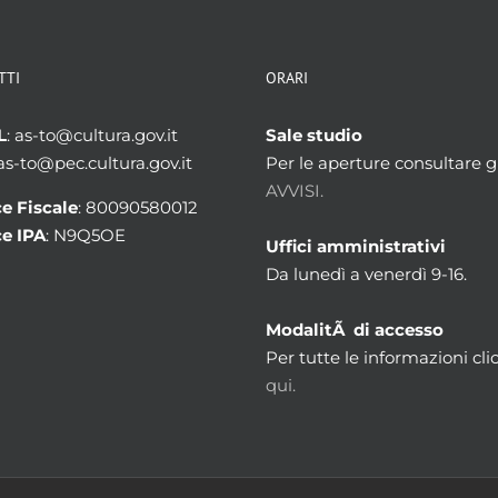
TTI
ORARI
L
: as-to@cultura.gov.it
Sale studio
 as-to@pec.cultura.gov.it
Per le aperture consultare gl
AVVISI.
e Fiscale
: 80090580012
e IPA
: N9Q5OE
Uffici amministrativi
Da lunedì a venerdì 9-16.
ModalitÃ di accesso
Per tutte le informazioni cli
qui.