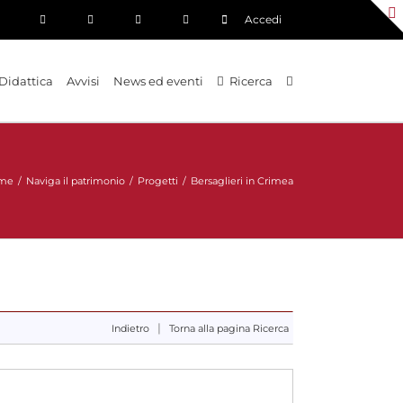
Accedi
Didattica
Avvisi
News ed eventi
Ricerca
me
/
Naviga il patrimonio
/
Progetti
/
Bersaglieri in Crimea
|
Indietro
Torna alla pagina Ricerca