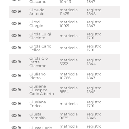
Giacomo
10443
1847
Giraudo
matricola
registro
Antonio
11425
1848
Girod
matricola
registro
Giorgio
10921
1847
Girola Luigi
registro
matricola -
Giacinto
1791
Girola Carlo
registro
matricola -
Felice
1791
Girola Giò
matricola
registro
Batta
5652
1844
Giacomo
Giuliano
matricola
registro
Pietro
10766
1847
Giusiana
matricola
registro
Giuseppe
8854
1845
Carlo Alberto
Giusiana
registro
matricola -
Enrico
1791
Giusta
matricola
registro
Bernolfo
9635
1846
matricola
registro
Giusta Carlo