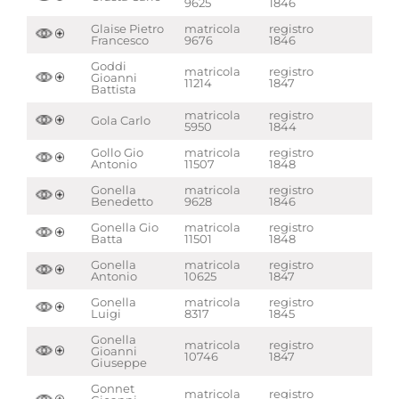
9625
1846
Glaise Pietro
matricola
registro
Francesco
9676
1846
Goddi
matricola
registro
Gioanni
11214
1847
Battista
matricola
registro
Gola Carlo
5950
1844
Gollo Gio
matricola
registro
Antonio
11507
1848
Gonella
matricola
registro
Benedetto
9628
1846
Gonella Gio
matricola
registro
Batta
11501
1848
Gonella
matricola
registro
Antonio
10625
1847
Gonella
matricola
registro
Luigi
8317
1845
Gonella
matricola
registro
Gioanni
10746
1847
Giuseppe
Gonnet
matricola
registro