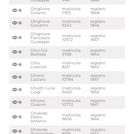
Giuseppe
9141
1846
Ghiglione
matricola
registro
Gioanni
11513
1848
Ghiglione
matricola
registro
Giovanni
9243
1846
Ghignone
matricola
registro
Francesco
10572
1847
Giuseppe
Ghio Giò
matricola
registro
Battista
5768
1844
Ghio
matricola
registro
Lorenzo
8231
1845
Ghiorzi
matricola
registro
Lazzaro
10784
1847
Ghiotti Luna
matricola
registro
Luigi
9460
1846
Ghiozzi
matricola
registro
Gioanni
10772
1847
Ghirardo
matricola
registro
Pietro
9606
1846
Antonio
Ghirardo
matricola
registro
Bartolomeo
8319
1845