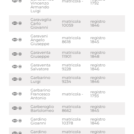
matricola -
Vincenzo
1792
Armando
Luigi
Garavaglia
matricola
registro
Carlo
10059
1846
Giovanni
Garavani
matricola
registro
Angelo
8618
1845
Giuseppe
Garaventa
matricola
registro
Giuseppe
11901
1848
Garaventa
matricola
registro
Salvatore
9228
1846
Garbarino
matricola
registro
Luigi
9234
1846
Garbarino
registro
Francesco
matricola -
1793
Antonio
Garberoglio
matricola
registro
Bartolomeo
8662
1845
Gardino
matricola
registro
Gioanni
10378
1846
Gardino
matricola
registro