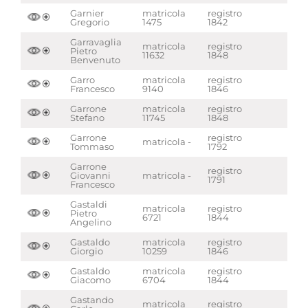
Garnier
matricola
registro
Gregorio
1475
1842
Garravaglia
matricola
registro
Pietro
11632
1848
Benvenuto
Garro
matricola
registro
Francesco
9140
1846
Garrone
matricola
registro
Stefano
11745
1848
Garrone
registro
matricola -
Tommaso
1792
Garrone
registro
Giovanni
matricola -
1791
Francesco
Gastaldi
matricola
registro
Pietro
6721
1844
Angelino
Gastaldo
matricola
registro
Giorgio
10259
1846
Gastaldo
matricola
registro
Giacomo
6704
1844
Gastando
matricola
registro