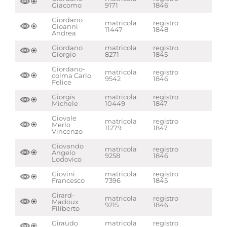
Giacomo
9171
1846
Giordano
matricola
registro
Gioanni
11447
1848
Andrea
Giordano
matricola
registro
Giorgio
8271
1845
Giordano-
matricola
registro
colma Carlo
9542
1846
Felice
Giorgis
matricola
registro
Michele
10449
1847
Giovale
matricola
registro
Merlo
11279
1847
Vincenzo
Giovando
matricola
registro
Angelo
9258
1846
Lodovico
Giovini
matricola
registro
Francesco
7396
1845
Girard-
matricola
registro
Madoux
9215
1846
Filiberto
Giraudo
matricola
registro