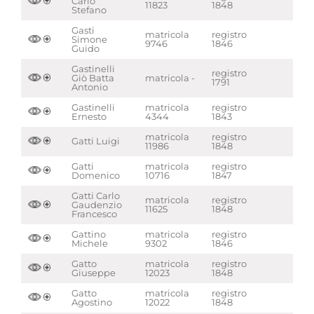
Carlo
11823
1848
Stefano
Gasti
matricola
registro
Simone
9746
1846
Guido
Gastinelli
registro
Giò Batta
matricola -
1791
Antonio
Gastinelli
matricola
registro
Ernesto
4344
1843
matricola
registro
Gatti Luigi
11986
1848
Gatti
matricola
registro
Domenico
10716
1847
Gatti Carlo
matricola
registro
Gaudenzio
11625
1848
Francesco
Gattino
matricola
registro
Michele
9302
1846
Gatto
matricola
registro
Giuseppe
12023
1848
Gatto
matricola
registro
Agostino
12022
1848