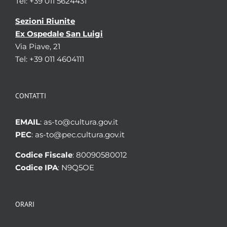
Tel: +39 011 5624431
Sezioni Riunite
Ex Ospedale San Luigi
Via Piave, 21
Tel: +39 011 4604111
CONTATTI
EMAIL
: as-to@cultura.gov.it
PEC
: as-to@pec.cultura.gov.it
Codice Fiscale
: 80090580012
Codice IPA
: N9Q5OE
ORARI