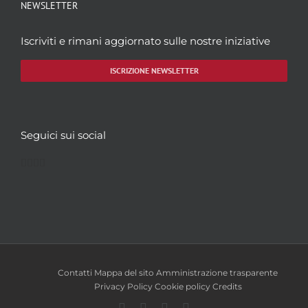
NEWSLETTER
Iscriviti e rimani aggiornato sulle nostre iniziative
ISCRIZIONE NEWSLETTER
Seguici sui social
Facebook
Twitter
YouTube
Instagram
Contatti
Mappa del sito
Amministrazione trasparente
Privacy Policy
Cookie policy
Credits
Facebook
Twitter
YouTube
Instagram