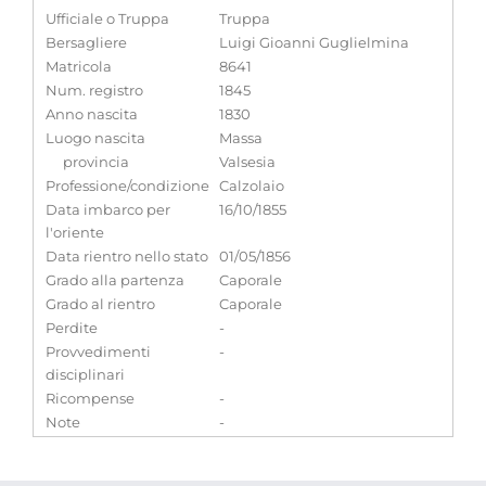
Ufficiale o Truppa
Truppa
Bersagliere
Luigi Gioanni Guglielmina
Matricola
8641
Num. registro
1845
Anno nascita
1830
Luogo nascita
Massa
provincia
Valsesia
Professione/condizione
Calzolaio
Data imbarco per
16/10/1855
l'oriente
Data rientro nello stato
01/05/1856
Grado alla partenza
Caporale
Grado al rientro
Caporale
Perdite
-
Provvedimenti
-
disciplinari
Ricompense
-
Note
-