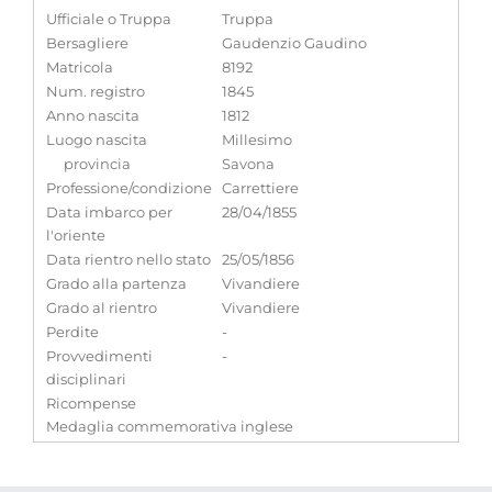
Ufficiale o Truppa
Truppa
Bersagliere
Gaudenzio Gaudino
Matricola
8192
Num. registro
1845
Anno nascita
1812
Luogo nascita
Millesimo
provincia
Savona
Professione/condizione
Carrettiere
Data imbarco per
28/04/1855
l'oriente
Data rientro nello stato
25/05/1856
Grado alla partenza
Vivandiere
Grado al rientro
Vivandiere
Perdite
-
Provvedimenti
-
disciplinari
Ricompense
Medaglia commemorativa inglese
Note
-