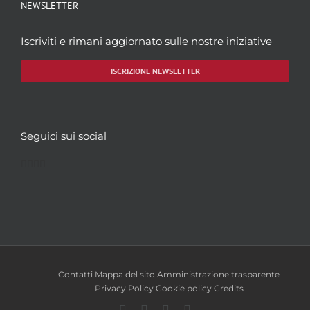
NEWSLETTER
Iscriviti e rimani aggiornato sulle nostre iniziative
ISCRIZIONE NEWSLETTER
Seguici sui social
Facebook
Twitter
YouTube
Instagram
Contatti
Mappa del sito
Amministrazione trasparente
Privacy Policy
Cookie policy
Credits
Facebook
Twitter
YouTube
Instagram