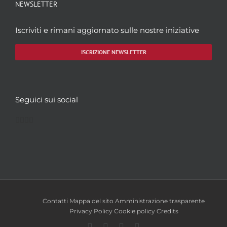
NEWSLETTER
Iscriviti e rimani aggiornato sulle nostre iniziative
ISCRIZIONE NEWSLETTER
Seguici sui social
Facebook
Twitter
YouTube
Instagram
Contatti
Mappa del sito
Amministrazione trasparente
Privacy Policy
Cookie policy
Credits
Facebook
Twitter
YouTube
Instagram