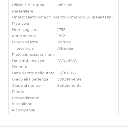
Ufficiale o Truppa
Ufficiale
Bersagliere
Onesto Bartolomeo Vincenzo Armando Luigi Garassini
Matricola
-
Num. registro
1792
Anno nascita
1832
Luogo nascita
Toirano
provincia
Albenga
Professione/condizione
-
Data imbarco per
28/04/1855
l'oriente
Data rientro nello stato
10/05/1856
Grado alla partenza
Sottotenente
Grado al rientro
Sottotenente
Perdite
-
Provvedimenti
-
disciplinari
Ricompense
Medaglia commemorativa inglese
Note