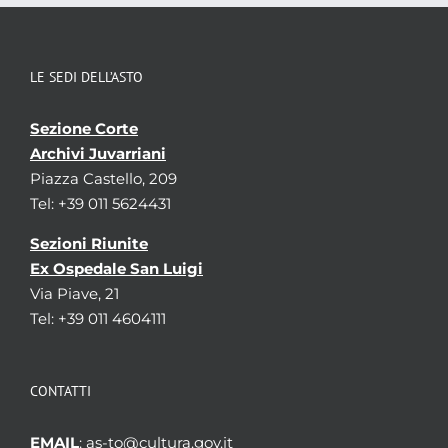
Registro pag.116. Integrato con il Registro 1793 pag.116 e il
mazzo 45 dell'Intendenza Generale d'Armata.
LE SEDI DELL’ASTO
Sezione Corte
Archivi Juvarriani
Piazza Castello, 209
Tel: +39 011 5624431
Sezioni Riunite
Ex Ospedale San Luigi
Via Piave, 21
Tel: +39 011 4604111
CONTATTI
EMAIL
: as-to@cultura.gov.it