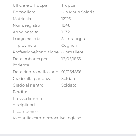
Ufficiale o Truppa
Truppa
Bersagliere
Gio Maria Salaris
Matricola
12125
Num. registro
1848
Anno nascita
1832
Luogo nascita
S. Lussurgiu
provincia
Cuglieri
Professione/condizione
Giornaliere
Data imbarco per
16/05/1855
l'oriente
Data rientro nello stato
01/05/1856
Grado alla partenza
Soldato
Grado al rientro
Soldato
Perdite
-
Provvedimenti
-
disciplinari
Ricompense
Medaglia commemorativa inglese
Note
-