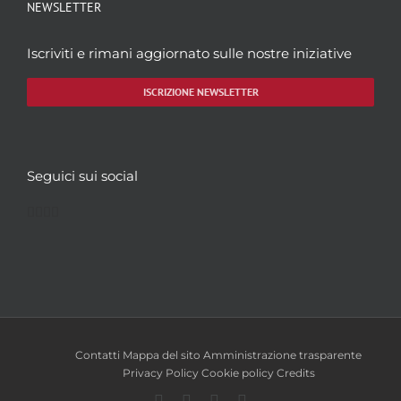
NEWSLETTER
Iscriviti e rimani aggiornato sulle nostre iniziative
ISCRIZIONE NEWSLETTER
Seguici sui social
Facebook
Twitter
YouTube
Instagram
Contatti
Mappa del sito
Amministrazione trasparente
Privacy Policy
Cookie policy
Credits
Facebook
Twitter
YouTube
Instagram