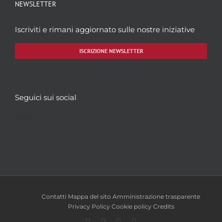
NEWSLETTER
Iscriviti e rimani aggiornato sulle nostre iniziative
ISCRIZIONE NEWSLETTER
Seguici sui social
Facebook
Twitter
YouTube
Instagram
Contatti
Mappa del sito
Amministrazione trasparente
Privacy Policy
Cookie policy
Credits
Facebook
Twitter
YouTube
Instagram