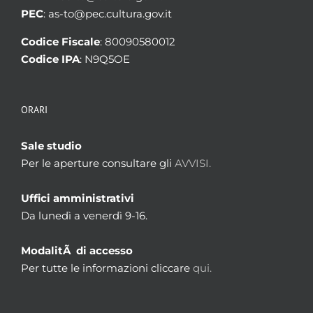
PEC
: as-to@pec.cultura.gov.it
Codice Fiscale
: 80090580012
Codice IPA
: N9Q5OE
ORARI
Sale studio
Per le aperture consultare gli
AVVISI.
Uffici amministrativi
Da lunedì a venerdì 9-16.
ModalitÃ di accesso
Per tutte le informazioni cliccare
qui.