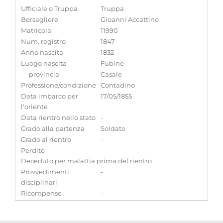
Ufficiale o Truppa
Truppa
Bersagliere
Gioanni Accattino
Matricola
11990
Num. registro
1847
Anno nascita
1832
Luogo nascita
Fubine
provincia
Casale
Professione/condizione
Contadino
Data imbarco per
17/05/1855
l'oriente
Data rientro nello stato
-
Grado alla partenza
Soldato
Grado al rientro
-
Perdite
Deceduto per malattia prima del rientro
Provvedimenti
-
disciplinari
Ricompense
-
Note
Deceduto il di diarrea cronica il 10 settembre 1855