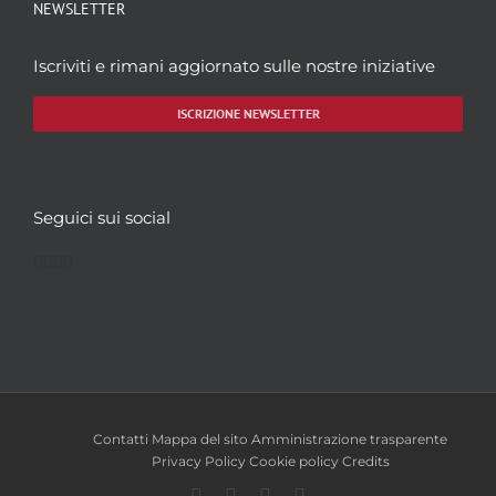
NEWSLETTER
Iscriviti e rimani aggiornato sulle nostre iniziative
ISCRIZIONE NEWSLETTER
Seguici sui social
Facebook
Twitter
YouTube
Instagram
Contatti
Mappa del sito
Amministrazione trasparente
Privacy Policy
Cookie policy
Credits
Facebook
Twitter
YouTube
Instagram