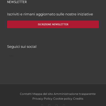
NEWSLETTER
Iscriviti e rimani aggiornato sulle nostre iniziative
ISCRIZIONE NEWSLETTER
Seguici sui social
Facebook
Twitter
YouTube
Instagram
Contatti
Mappa del sito
Amministrazione trasparente
Privacy Policy
Cookie policy
Credits
Facebook
Twitter
YouTube
Instagram