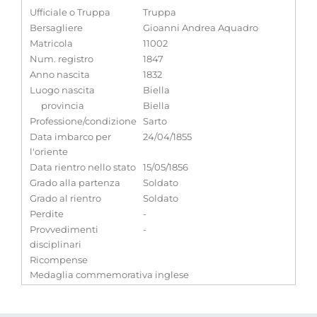
Ufficiale o Truppa
Truppa
Bersagliere
Gioanni Andrea Aquadro
Matricola
11002
Num. registro
1847
Anno nascita
1832
Luogo nascita
Biella
provincia
Biella
Professione/condizione
Sarto
Data imbarco per
24/04/1855
l'oriente
Data rientro nello stato
15/05/1856
Grado alla partenza
Soldato
Grado al rientro
Soldato
Perdite
-
Provvedimenti
-
disciplinari
Ricompense
Medaglia commemorativa inglese
Note
-