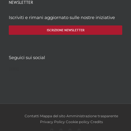
NEWSLETTER
Iscriviti e rimani aggiornato sulle nostre iniziative
ISCRIZIONE NEWSLETTER
Seguici sui social
Facebook
Twitter
YouTube
Instagram
Contatti
Mappa del sito
Amministrazione trasparente
Privacy Policy
Cookie policy
Credits
Facebook
Twitter
YouTube
Instagram