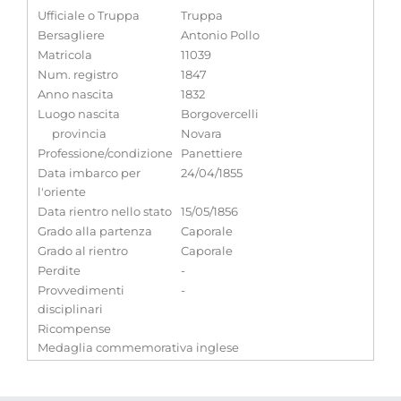
Ufficiale o Truppa
Truppa
Bersagliere
Antonio Pollo
Matricola
11039
Num. registro
1847
Anno nascita
1832
Luogo nascita
Borgovercelli
provincia
Novara
Professione/condizione
Panettiere
Data imbarco per
24/04/1855
l'oriente
Data rientro nello stato
15/05/1856
Grado alla partenza
Caporale
Grado al rientro
Caporale
Perdite
-
Provvedimenti
-
disciplinari
Ricompense
Medaglia commemorativa inglese
Note
-