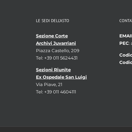
LE SEDI DELL’ASTO
CONTA
Sezione Corte
EMAI
Archivi Juvarriani
PEC
:
Piazza Castello, 209
Codic
Tel: +39 011 5624431
Codic
Sezioni Riunite
Ex Ospedale San Luigi
Via Piave, 21
Tel: +39 011 4604111