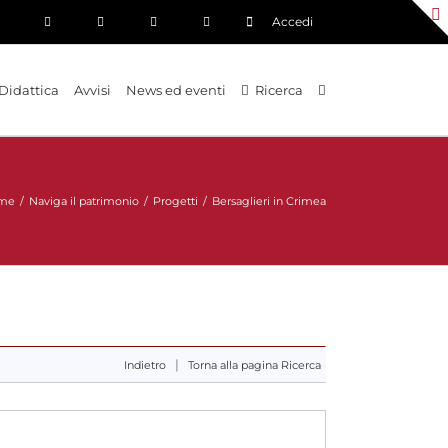
Accedi
Didattica
Avvisi
News ed eventi
Ricerca
me
/
Naviga il patrimonio
/
Progetti
/
Bersaglieri in Crimea
|
Indietro
Torna alla pagina Ricerca