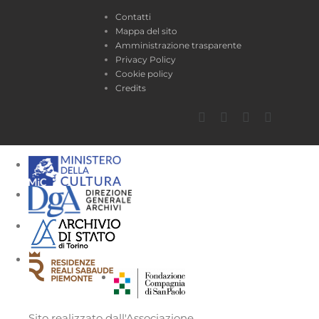
Contatti
Mappa del sito
Amministrazione trasparente
Privacy Policy
Cookie policy
Credits
Facebook
Twitter
YouTube
Instagra
Sito realizzato dall'Associazione