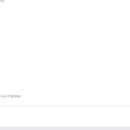
lia
va inglese