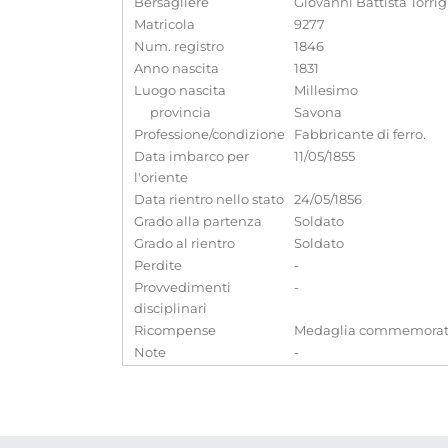
Bersagliere
Giovanni Battista Torrig
Matricola
9277
Num. registro
1846
Anno nascita
1831
Luogo nascita
Millesimo
provincia
Savona
Professione/condizione
Fabbricante di ferro.
Data imbarco per
11/05/1855
l'oriente
Data rientro nello stato
24/05/1856
Grado alla partenza
Soldato
Grado al rientro
Soldato
Perdite
-
Provvedimenti
-
disciplinari
Ricompense
Medaglia commemorati
Note
-