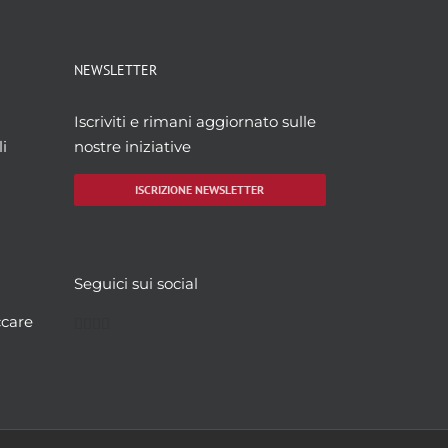
NEWSLETTER
Iscriviti e rimani aggiornato sulle
i
nostre iniziative
ISCRIZIONE NEWSLETTER
Seguici sui social
Facebook
Twitter
YouTube
Instagram
ccare