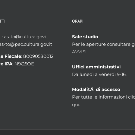
TTI
ORARI
L
: as-to@cultura.gov.it
Sale studio
 as-to@pec.cultura.gov.it
Per le aperture consultare gl
AVVISI.
e Fiscale
: 80090580012
e IPA
: N9Q5OE
Uffici amministrativi
Da lunedì a venerdì 9-16.
ModalitÃ di accesso
Per tutte le informazioni cli
qui.