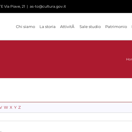
 Via Piave, 21
|
as-to@cultura.gov.it
Chi siamo
La storia
AttivitÃ
Sale studio
Patrimonio
Ho
V
W
X
Y
Z