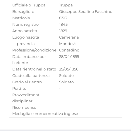
Ufficiale o Truppa
Truppa
Bersagliere
Giuseppe Serafino Facchino
Matricola
8313
Num. registro
1845
Anno nascita
1829
Luogo nascita
Camerana
provincia
Mondovì
Professione/condizione
Contadino
Data imbarco per
28/04/1855
l'oriente
Data rientro nello stato
25/05/1856
Grado alla partenza
Soldato
Grado al rientro
Soldato
Perdite
-
Provvedimenti
-
disciplinari
Ricompense
Medaglia commemorativa inglese
Note
-