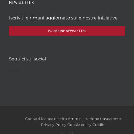
NEWSLETTER
Iscriviti e rimani aggiornato sulle nostre iniziative
ISCRIZIONE NEWSLETTER
Seguici sui social
Facebook
Twitter
YouTube
Instagram
Contatti
Mappa del sito
Amministrazione trasparente
Privacy Policy
Cookie policy
Credits
Facebook
Twitter
YouTube
Instagram