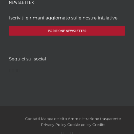
NEWSLETTER
Iscriviti e rimani aggiornato sulle nostre iniziative
ISCRIZIONE NEWSLETTER
Seguici sui social
Facebook
Twitter
YouTube
Instagram
Contatti
Mappa del sito
Amministrazione trasparente
Privacy Policy
Cookie policy
Credits
Facebook
Twitter
YouTube
Instagram