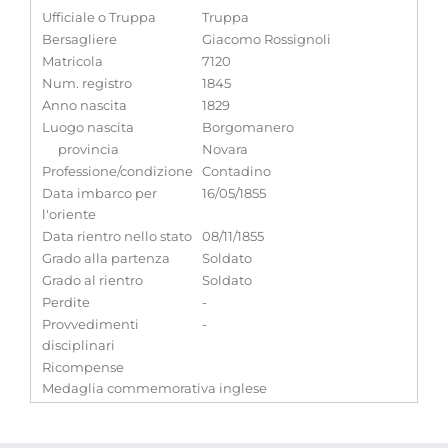
Ufficiale o Truppa
Truppa
Bersagliere
Giacomo Rossignoli
Matricola
7120
Num. registro
1845
Anno nascita
1829
Luogo nascita
Borgomanero
provincia
Novara
Professione/condizione
Contadino
Data imbarco per
16/05/1855
l'oriente
Data rientro nello stato
08/11/1855
Grado alla partenza
Soldato
Grado al rientro
Soldato
Perdite
-
Provvedimenti
-
disciplinari
Ricompense
Medaglia commemorativa inglese
Note
-