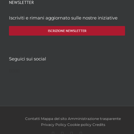
NEWSLETTER
Iscriviti e rimani aggiornato sulle nostre iniziative
ISCRIZIONE NEWSLETTER
Seguici sui social
Facebook
Twitter
YouTube
Instagram
Contatti
Mappa del sito
Amministrazione trasparente
Privacy Policy
Cookie policy
Credits
Facebook
Twitter
YouTube
Instagram