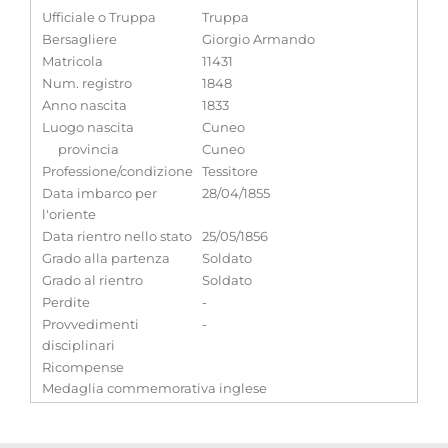
Ufficiale o Truppa
Truppa
Bersagliere
Giorgio Armando
Matricola
11431
Num. registro
1848
Anno nascita
1833
Luogo nascita
Cuneo
provincia
Cuneo
Professione/condizione
Tessitore
Data imbarco per
28/04/1855
l'oriente
Data rientro nello stato
25/05/1856
Grado alla partenza
Soldato
Grado al rientro
Soldato
Perdite
-
Provvedimenti
-
disciplinari
Ricompense
Medaglia commemorativa inglese
Note
-