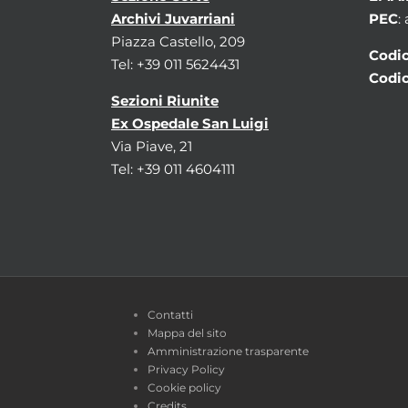
Archivi Juvarriani
PEC
:
Piazza Castello, 209
Codic
Tel: +39 011 5624431
Codic
Sezioni Riunite
Ex Ospedale San Luigi
Via Piave, 21
Tel: +39 011 4604111
Contatti
Mappa del sito
Amministrazione trasparente
Privacy Policy
Cookie policy
Credits