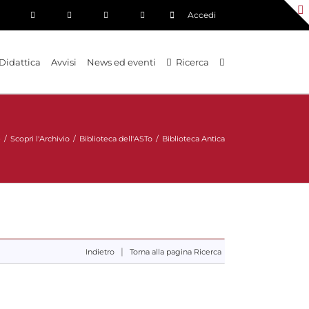
Accedi
Didattica
Avvisi
News ed eventi
Ricerca
e
/
Scopri l'Archivio
/
Biblioteca dell'ASTo
/
Biblioteca Antica
|
Indietro
Torna alla pagina Ricerca