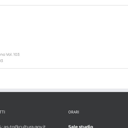
no Vol. 103
03
TTI
ORARI
L
: as-to@cultura.gov.it
Sale studio