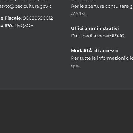
 as-to@pec.cultura.gov.it
Per le aperture consultare gl
AVVISI.
e Fiscale
: 80090580012
e IPA
: N9Q5OE
Uffici amministrativi
Da lunedì a venerdì 9-16.
ModalitÃ di accesso
Per tutte le informazioni cli
qui.