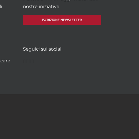
i
nostre iniziative
ISCRIZIONE NEWSLETTER
Seguici sui social
Facebook
Twitter
YouTube
Instagram
ccare