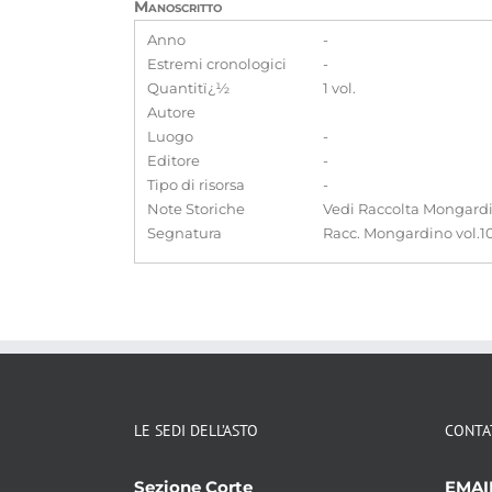
Manoscritto
Anno
-
Estremi cronologici
-
Quantitï¿½
1 vol.
Autore
Luogo
-
Editore
-
Tipo di risorsa
-
Note Storiche
Vedi Raccolta Mongardi
Segnatura
Racc. Mongardino vol.1
LE SEDI DELL’ASTO
CONTA
Sezione Corte
EMAI