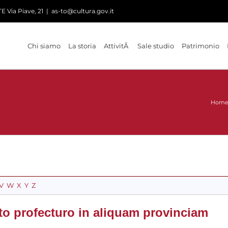
 Via Piave, 21
|
as-to@cultura.gov.it
Chi siamo
La storia
AttivitÃ
Sale studio
Patrimonio
Hom
V
W
X
Y
Z
o profecturo in aliquam provinciam