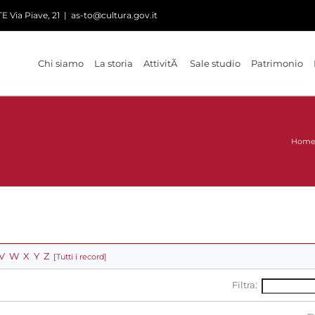
 Via Piave, 21
|
as-to@cultura.gov.it
Chi siamo
La storia
AttivitÃ
Sale studio
Patrimonio
Hom
V
W
X
Y
Z
[Tutti i record]
Filtra: