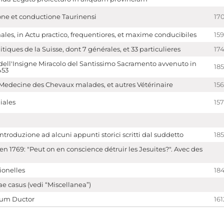
one et conductione Taurinensi
17
les, in Actu practico, frequentiores, et maxime conducibiles
15
tiques de la Suisse, dont 7 générales, et 33 particulieres
17
dell'Insigne Miracolo del Santissimo Sacramento avvenuto in
18
453
 Medecine des Chevaux malades, et autres Vétérinaire
15
iales
15
Introduzione ad alcuni appunti storici scritti dal suddetto
185
n 1769: "Peut on en conscience détruir les Jesuites?". Avec des
ionelles
18
e casus (vedi “Miscellanea”)
tum Ductor
161