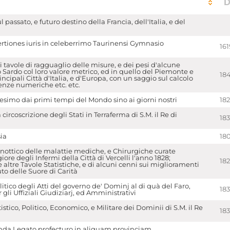
D
 passato, e futuro destino della Francia, dell'Italia, e del
rtiones iuris in celeberrimo Taurinensi Gymnasio
161
 tavole di ragguaglio delle misure, e dei pesi d'alcune
 Sardo col loro valore metrico, ed in quello del Piemonte e
18
incipali Città d'Italia, e d'Europa, con un saggio sul calcolo
enze numeriche etc. etc.
esimo dai primi tempi del Mondo sino ai giorni nostri
18
ircoscrizione degli Stati in Terraferma di S.M. il Re di
18
ia
18
inottico delle malattie mediche, e Chirurgiche curate
re degli Infermi della Città di Vercelli l'anno 1828;
18
 altre Tavole Statistiche, e di alcuni cenni sui miglioramenti
tuto delle Suore di Carità
tico degli Atti del governo de' Dominj al di quà del Faro,
18
li Uffiziali Giudiziarj, ed Amministrativi
istico, Politico, Economico, e Militare dei Dominii di S.M. il Re
18
nda Legato profecturo in aliquam provinciam