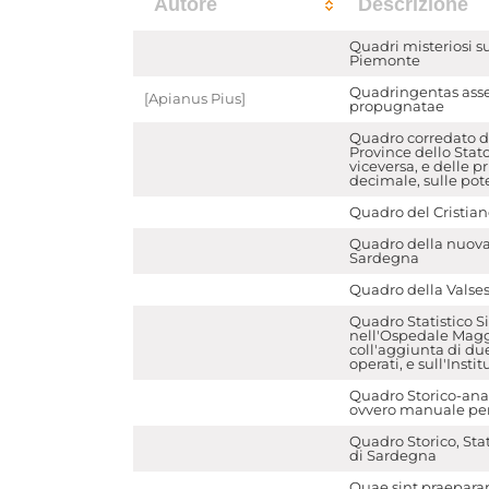
Autore
Descrizione
Quadri misteriosi sul
Piemonte
Quadringentas asse
[Apianus Pius]
propugnatae
Quadro corredato di
Province dello Stato
viceversa, e delle pr
decimale, sulle pot
Quadro del Cristian
Quadro della nuova c
Sardegna
Quadro della Valses
Quadro Statistico S
nell'Ospedale Maggio
coll'aggiunta di due
operati, e sull'Insti
Quadro Storico-anali
ovvero manuale per g
Quadro Storico, Stat
di Sardegna
Quae sint praepara