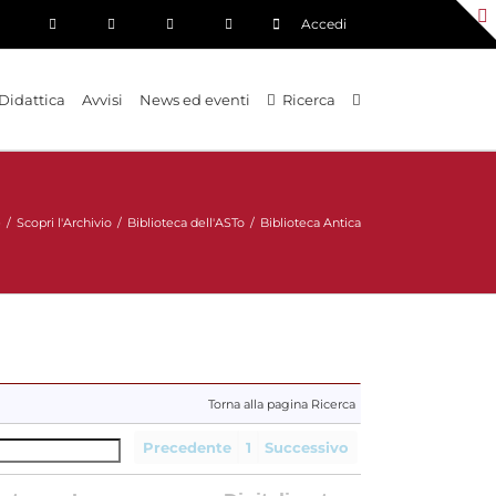
Accedi
Didattica
Avvisi
News ed eventi
Ricerca
e
/
Scopri l'Archivio
/
Biblioteca dell'ASTo
/
Biblioteca Antica
Torna alla pagina Ricerca
Precedente
1
Successivo