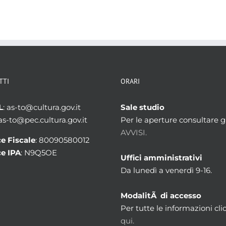
TTI
ORARI
L
: as-to@cultura.gov.it
Sale studio
 as-to@pec.cultura.gov.it
Per le aperture consultare gl
AVVISI.
e Fiscale
: 80090580012
e IPA
: N9Q5OE
Uffici amministrativi
Da lunedì a venerdì 9-16.
ModalitÃ di accesso
Per tutte le informazioni cli
qui.