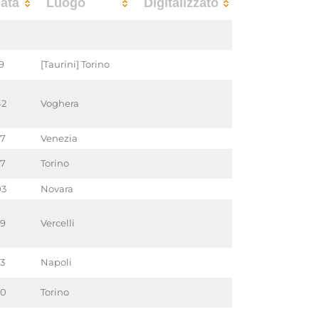
ata
Luogo
Digitalizzato
9
[Taurini] Torino
42
Voghera
27
Venezia
37
Torino
03
Novara
29
Vercelli
33
Napoli
30
Torino