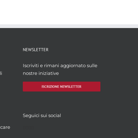
NEWSLETTER
Iscriviti e rimani aggiornato sulle
i
nostre iniziative
ISCRIZIONE NEWSLETTER
Seguici sui social
Facebook
Twitter
YouTube
Instagram
ccare