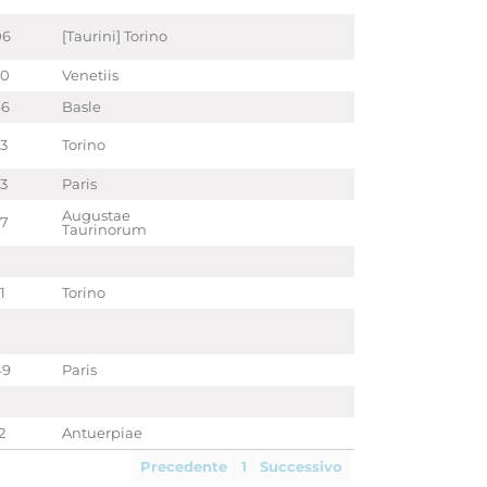
06
[Taurini] Torino
90
Venetiis
46
Basle
53
Torino
63
Paris
Augustae
77
Taurinorum
1
Torino
49
Paris
2
Antuerpiae
Precedente
1
Successivo