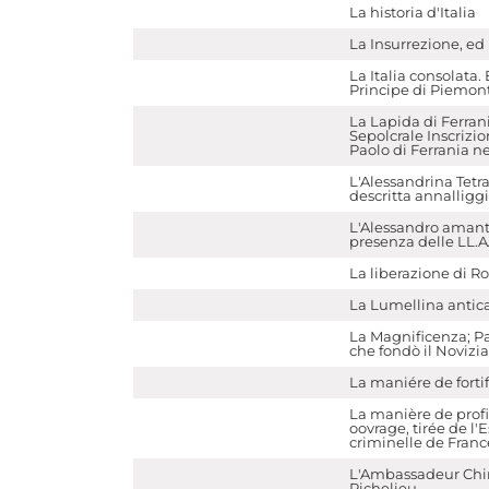
La historia d'Italia
La Insurrezione, ed
La Italia consolata
Principe di Piemon
La Lapida di Ferrani
Sepolcrale Inscrizio
Paolo di Ferrania nel
L'Alessandrina Tetra
descritta annalliggia
L'Alessandro amante
presenza delle LL.A
La liberazione di R
La Lumellina antic
La Magnificenza; Pa
che fondò il Novizi
La maniére de fortifi
La manière de profi
oovrage, tirée de l'E
criminelle de Franc
L'Ambassadeur Chim
Richelieu