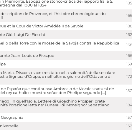
in Piemonte. Esposizione storico-critica dei rapporti fra la S.
18
Sardegna dal 1000 al 1854
description de Provence, et l'histoire chronologique du
16
II
ue et la Cour de Victor Amédée II de Savoie
188
te Giò. Luigi De Fieschi
16
aello della Torre con le mosse della Savoja contra la Repubblica
16
Comte Jean-Louis de Fiesque
16
ipe
15
 Maria. Discorso sacro recitato nella solennità della secolare
stra Signora d'Oropa, e nell'ultimo giorno dell'Ottavario di
17
l de España que continuava Ambrosio de Morales natural de
15
del rey catholico nuestro señor don Phelipe segundo [...]
 viaggi in quell'Isola. Lettere di Gioachino Prosperi prete
nita l'orazione letta ne' Funerali di Monsignor Sebastiano
18
y Geographia
15
iverselle
15