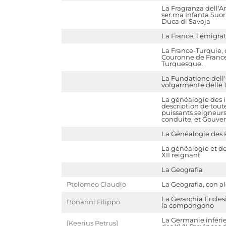
La Fragranza dell'Am
ser.ma Infanta Suor
Duca di Savoja
La France, l'émigratio
La France-Turquie, 
Couronne de France,
Turquesque.
La Fundatione dell'
volgarmente delle 
La généalogie des 
description de toute
puissants seigneurs
conduite, et Gouve
La Généalogie des 
La généalogie et d
XII reignant
La Geografia
Ptolomeo Claudio
La Geografia, con 
La Gerarchia Ecclesi
Bonanni Filippo
la compongono
La Germanie inférie
[Keerius Petrus]