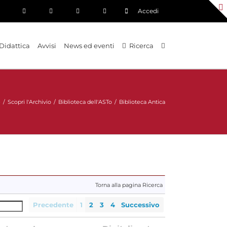
Accedi
Didattica
Avvisi
News ed eventi
Ricerca
e
/
Scopri l'Archivio
/
Biblioteca dell'ASTo
/
Biblioteca Antica
Torna alla pagina Ricerca
Precedente
1
2
3
4
Successivo