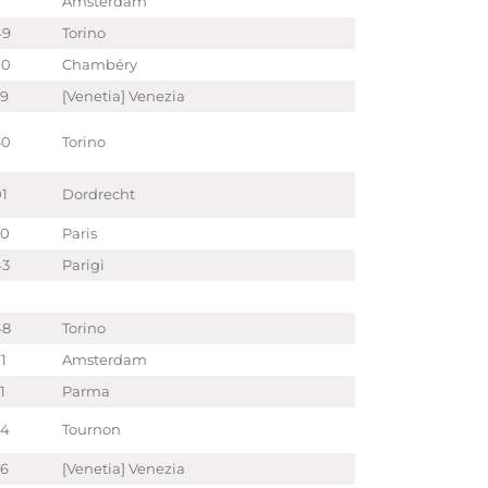
Amsterdam
49
Torino
70
Chambéry
89
[Venetia] Venezia
60
Torino
01
Dordrecht
70
Paris
43
Parigi
48
Torino
1
Amsterdam
1
Parma
94
Tournon
66
[Venetia] Venezia