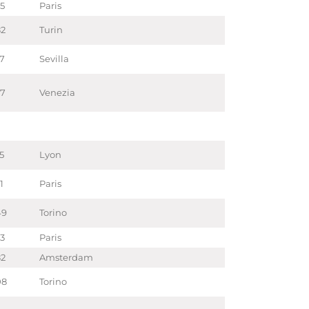
75
Paris
82
Turin
37
Sevilla
57
Venezia
5
Lyon
1
Paris
49
Torino
73
Paris
82
Amsterdam
08
Torino