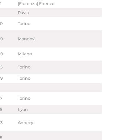
1
[Fiorenza] Firenze
Pavia
20
Torino
90
Mondovì
70
Milano
95
Torino
89
Torino
27
Torino
56
Lyon
83
Annecy
35