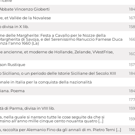
'icelle
l'Abbate Vincenzo Gioberti
18
e, et Vallée de la Novalese
16
 divisa in X lib.
15
ne delle Margherite: Festa a Cavallo per le Nozze della
argherita di Savoja, e del Serenissimo Ranuccio Farnese Duca
16
enza l'anno 1660 (La)
e ancienne, et moderne de Hollande, Zelande, VVestFrise,
16
ison Rustique
15
 Siciliano, o un periodo delle Istorie Siciliane del Secolo XIII
18
nale in Italia per la conquista della nazionalità
aliana. Poema
18
177
tà di Parma, divisa in VIII lib.
159
a, nella quale si narrano tutte le cose seguite da che si
15
nsino all'anno mille cinque cento nouanta quatro [...]
 raccolta per Alemanio Fino da gli annali di m. Pietro Terni [...]
15