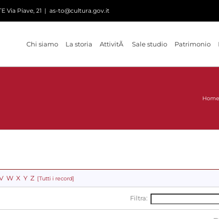
 Via Piave, 21
|
as-to@cultura.gov.it
Chi siamo
La storia
AttivitÃ
Sale studio
Patrimonio
Hom
V
W
X
Y
Z
[Tutti i record]
Filtra: