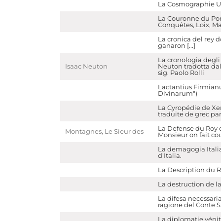
La Cosmographie Un
La Couronne du Por
Conquêtes, Loix, Max
La cronica del rey 
ganaron [...]
La cronologia degli
Isaac Neuton
Neuton tradotta dal
sig. Paolo Rolli
Lactantius Firmianu
Divinarum")
La Cyropédie de Xen
traduite de grec pa
La Defense du Roy e
Montagnes, Le Sieur des
Monsieur on fait co
La demagogia Italia
d'Italia.
La Description du 
La destruction de la
La difesa necessaria
ragione del Conte Sa
La diplomatie véni