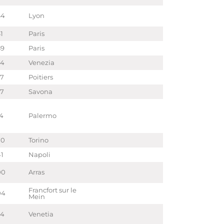
64
Lyon
1
Paris
89
Paris
74
Venezia
67
Poitiers
37
Savona
14
Palermo
70
Torino
41
Napoli
00
Arras
Francfort sur le
04
Mein
24
Venetia