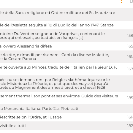
D
le della Sacra religione ed Ordine militare dei Ss. Maurizio e
le dell'Assietta seguita ai 19 di Luglio dell'anno 1747. Stanze
ntoine Du Verdier seigneur de Vauprivas, contenant le
15
x qui ont escrit, ou traduict en françois [...]
e, ovvero Alessandria difesa
16
 ricette, e rimedii per risanare i Cani da diverse Malattie,
161
se da Cesare Parona
ité ouverte aux Princes, traduite de l'Italien par la Sieur D. F.
16
pée, ou se demonstrent par Reigles Mathématiques sur le
le Misterieux la Théorie, et pratique des vrays et jusqu'à
crets du Magnement des armes à pied, et à chéval 1628
issement thermal, son pont et ses environs. Guide des visiteurs
18
la Monarchia Italiana. Parte 2.a. Plebisciti
scritte selon l'Ordre, et l'Usage
161
isibile a tutti
18