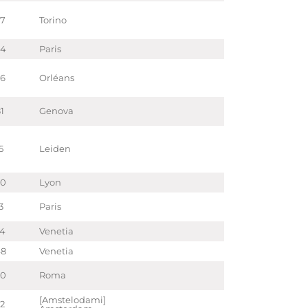
57
Torino
24
Paris
76
Orléans
1
Genova
5
Leiden
60
Lyon
3
Paris
74
Venetia
48
Venetia
20
Roma
[Amstelodami]
22