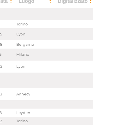
ata
Luogo
Digitalizzato
Torino
85
Lyon
58
Bergamo
5
Milano
72
Lyon
53
Annecy
8
Leyden
22
Torino