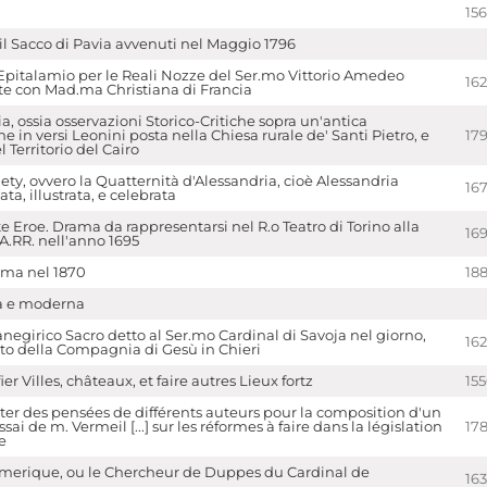
156
 il Sacco di Pavia avvenuti nel Maggio 1796
. Epitalamio per le Reali Nozze del Ser.mo Vittorio Amedeo
16
te con Mad.ma Christiana di Francia
a, ossia osservazioni Storico-Critiche sopra un'antica
ne in versi Leonini posta nella Chiesa rurale de' Santi Pietro, e
17
 Territorio del Cairo
ety, ovvero la Quatternità d'Alessandria, cioè Alessandria
16
ta, illustrata, e celebrata
 Eroe. Drama da rappresentarsi nel R.o Teatro di Torino alla
16
A.RR. nell'anno 1695
oma nel 1870
18
a e moderna
negirico Sacro detto al Ser.mo Cardinal di Savoja nel giorno,
16
ato della Compagnia di Gesù in Chieri
er Villes, châteaux, et faire autres Lieux fortz
15
ter des pensées de différents auteurs pour la composition d'un
ssai de m. Vermeil [...] sur les réformes à faire dans la législation
17
e
erique, ou le Chercheur de Duppes du Cardinal de
16