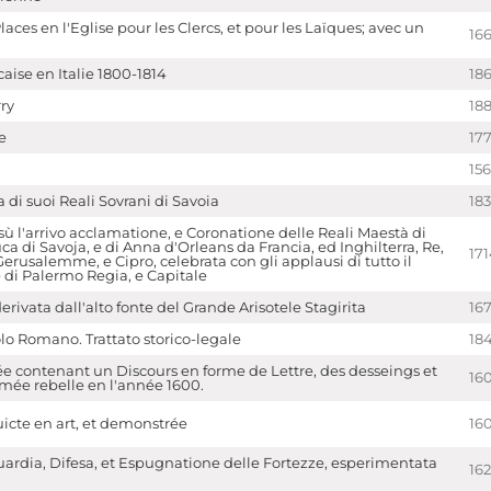
laces en l'Eglise pour les Clercs, et pour les Laïques; avec un
16
aise en Italie 1800-1814
186
ry
18
e
17
15
 di suoi Reali Sovrani di Savoia
18
 sù l'arrivo acclamatione, e Coronatione delle Reali Maestà di
a di Savoja, e di Anna d'Orleans da Francia, ed Inghilterra, Re,
17
 Gerusalemme, e Cipro, celebrata con gli applausi di tutto il
 di Palermo Regia, e Capitale
derivata dall'alto fonte del Grande Arisotele Stagirita
16
lo Romano. Trattato storico-legale
18
e contenant un Discours en forme de Lettre, des desseings et
16
mée rebelle en l'année 1600.
uicte en art, et demonstrée
16
Guardia, Difesa, et Espugnatione delle Fortezze, esperimentata
16