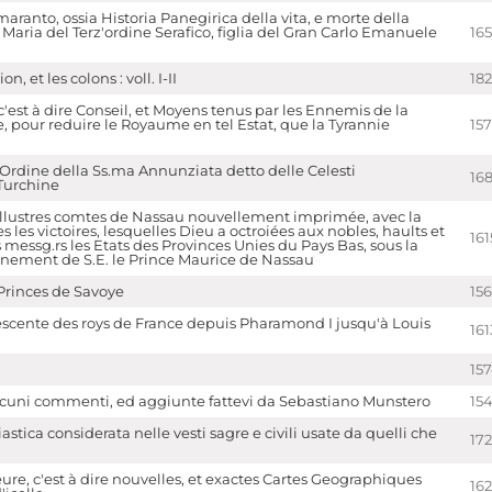
aranto, ossia Historia Panegirica della vita, e morte della
 Maria del Terz'ordine Serafico, figlia del Gran Carlo Emanuele
16
n, et les colons : voll. I-II
18
c'est à dire Conseil, et Moyens tenus par les Ennemis de la
 pour reduire le Royaume en tel Estat, que la Tyrannie
15
Ordine della Ss.ma Annunziata detto delle Celesti
168
Turchine
illustres comtes de Nassau nouvellement imprimée, avec la
s les victoires, lesquelles Dieu a octroiées aux nobles, haults et
161
 messg.rs les Etats des Provinces Unies du Pays Bas, sous la
rnement de S.E. le Prince Maurice de Nassau
Princes de Savoye
15
escente des roys de France depuis Pharamond I jusqu'à Louis
161
15
alcuni commenti, ed aggiunte fattevi da Sebastiano Munstero
15
astica considerata nelle vesti sagre e civili usate da quelli che
17
ure, c'est à dire nouvelles, et exactes Cartes Geographiques
16