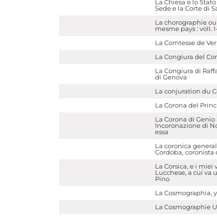
La Chiesa e lo Stato 
Sede e la Corte di 
La chorographie ou 
mesme pays : voll. I-
La Comtesse de Verr
La Congiura del Con
La Congiura di Raff
di Genova
La conjuration du 
La Corona del Princ
La Corona di Genio a
Incoronazione di No
essa
La coronica genera
Cordoba, coronista 
La Corsica, e i miei
Lucchese, a cui va u
Pino
La Cosmographia, 
La Cosmographie Un