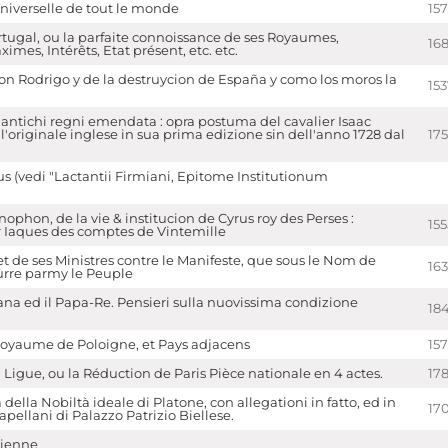
iverselle de tout le monde
15
tugal, ou la parfaite connoissance de ses Royaumes,
16
imes, Intérêts, Etat présent, etc. etc.
don Rodrigo y de la destruycion de España y como los moros la
15
 antichi regni emendata : opra postuma del cavalier Isaac
l'originale inglese in sua prima edizione sin dell'anno 1728 dal
17
s (vedi "Lactantii Firmiani, Epitome Institutionum
ophon, de la vie & institucion de Cyrus roy des Perses :
155
r Iaques des comptes de Vintemille
t de ses Ministres contre le Manifeste, que sous le Nom de
163
urre parmy le Peuple
na ed il Papa-Re. Pensieri sulla nuovissima condizione
18
Royaume de Poloigne, et Pays adjacens
15
 Ligue, ou la Réduction de Paris Pièce nationale en 4 actes.
17
 della Nobiltà ideale di Platone, con allegationi in fatto, ed in
17
pellani di Palazzo Patrizio Biellese.
tienne