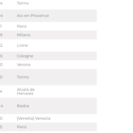
54
Torino
64
Aix-en-Provence
1
Paris
29
Milano
82
Lione
65
Cologne
90
Verona
20
Torino
Alcalà de
74
Henares
44
Bastia
70
[Venetia] Venezia
75
Paris