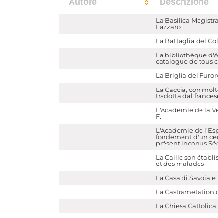
Autore
Descrizione
La Basilica Magistra
Lazzaro
La Battaglia del Col
La bibliothèque d'A
catalogue de tous ceu
La Briglia del Furor
La Caccia, con molte
tradotta dal france
L'Academie de la Ver
F.
L'Academie de l'Es
fondement d'un cerc
présent inconus Sé
La Caille son établ
et des malades
La Casa di Savoia e 
La Castrametation de
La Chiesa Cattolica v