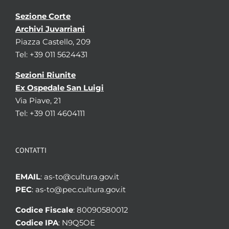
Sezione Corte
Archivi Juvarriani
Piazza Castello, 209
Tel: +39 011 5624431
Sezioni Riunite
Ex Ospedale San Luigi
Via Piave, 21
Tel: +39 011 4604111
CONTATTI
EMAIL
: as-to@cultura.gov.it
PEC
: as-to@pec.cultura.gov.it
Codice Fiscale
: 80090580012
Codice IPA
: N9Q5OE