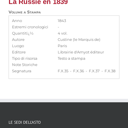
La Russie en 1839
Volume a Stampa
Anno
1843
Estremi cronologici
-
Quantitï¿½
4 vol.
Autore
Custine (le Marquis de)
Luogo
Paris
Editore
Librairie d'Amyot éditeur
Tipo di risorsa
Testo a stampa
Note Storiche
Segnatura
F.X.35 - F.X.36 - F.X.37 - F.X.38
LE SEDI DELL’ASTO