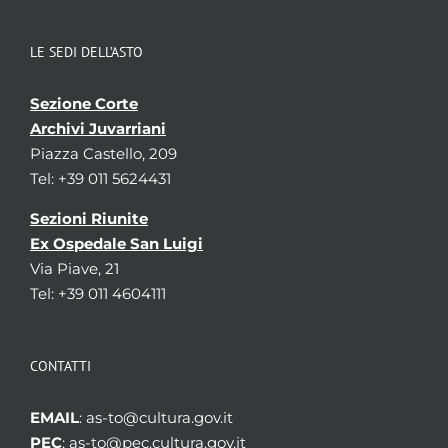
LE SEDI DELL’ASTO
Sezione Corte
Archivi Juvarriani
Piazza Castello, 209
Tel: +39 011 5624431
Sezioni Riunite
Ex Ospedale San Luigi
Via Piave, 21
Tel: +39 011 4604111
CONTATTI
EMAIL
: as-to@cultura.gov.it
PEC
: as-to@pec.cultura.gov.it