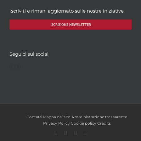
Iscriviti e rimani aggiornato sulle nostre iniziative
ISCRIZIONE NEWSLETTER
Seguici sui social
Facebook
Twitter
YouTube
Instagram
Contatti
Mappa del sito
Amministrazione trasparente
Privacy Policy
Cookie policy
Credits
Facebook
Twitter
YouTube
Instagram