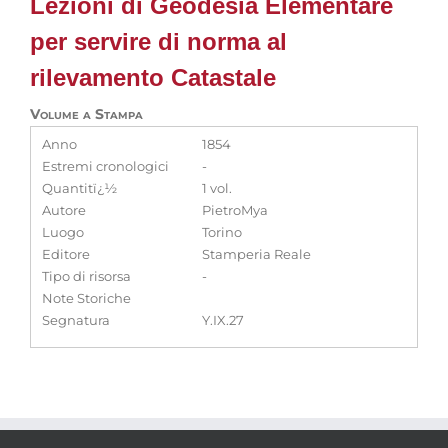
Lezioni di Geodesia Elementare
per servire di norma al
rilevamento Catastale
Volume a Stampa
Anno
1854
Estremi cronologici
-
Quantitï¿½
1 vol.
Autore
PietroMya
Luogo
Torino
Editore
Stamperia Reale
Tipo di risorsa
-
Note Storiche
Segnatura
Y.IX.27