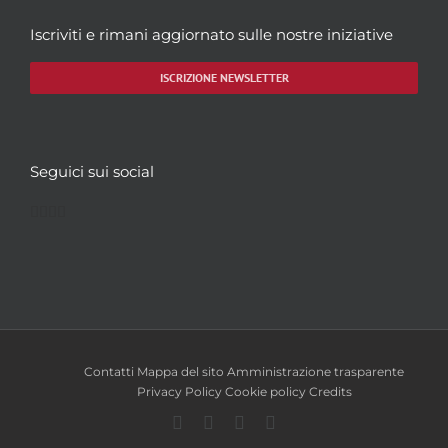
Iscriviti e rimani aggiornato sulle nostre iniziative
ISCRIZIONE NEWSLETTER
Seguici sui social
Facebook
Twitter
YouTube
Instagram
Contatti
Mappa del sito
Amministrazione trasparente
Privacy Policy
Cookie policy
Credits
Facebook
Twitter
YouTube
Instagram