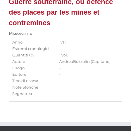
Guerre souterraine, ou defence
des places par les mines et
contremines
Manoscritto
Anno
1711
Estremi cronologici
-
Quantitï¿½
1 vol.
Autore
AndreaBozzolin (Capitano)
Luogo
-
Editore
-
Tipo di risorsa
-
Note Storiche
Segnatura
-