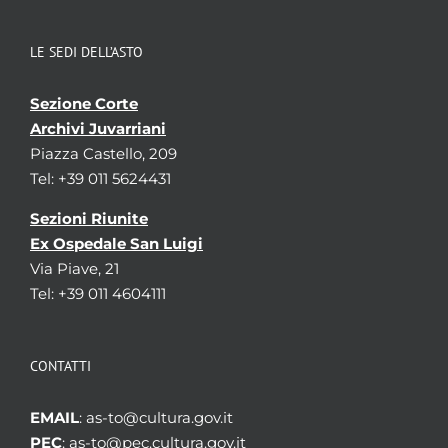
LE SEDI DELL’ASTO
Sezione Corte
Archivi Juvarriani
Piazza Castello, 209
Tel: +39 011 5624431
Sezioni Riunite
Ex Ospedale San Luigi
Via Piave, 21
Tel: +39 011 4604111
CONTATTI
EMAIL
: as-to@cultura.gov.it
PEC
: as-to@pec.cultura.gov.it