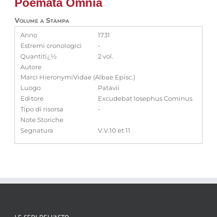
Poemata Omnia
Volume a Stampa
Anno
1731
Estremi cronologici
-
Quantitï¿½
2 vol.
Autore
Marci HieronymiVidae (Albae Episc.)
Luogo
Patavii
Editore
Excudebat Iosephus Cominus
Tipo di risorsa
-
Note Storiche
Segnatura
V.V.10 et 11