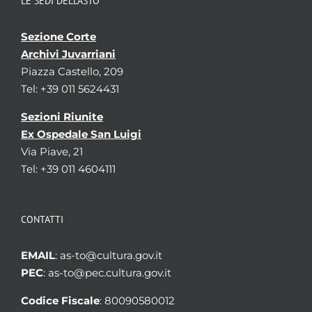
LE SEDI DELL’ASTO
Sezione Corte
Archivi Juvarriani
Piazza Castello, 209
Tel: +39 011 5624431
Sezioni Riunite
Ex Ospedale San Luigi
Via Piave, 21
Tel: +39 011 4604111
CONTATTI
EMAIL
: as-to@cultura.gov.it
PEC
: as-to@pec.cultura.gov.it
Codice Fiscale
: 80090580012