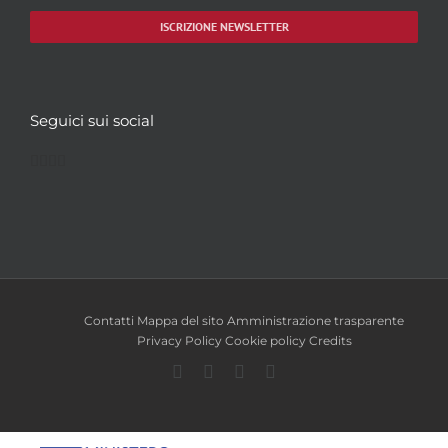
ISCRIZIONE NEWSLETTER
Seguici sui social
Facebook
Twitter
YouTube
Instagram
Contatti
Mappa del sito
Amministrazione trasparente
Privacy Policy
Cookie policy
Credits
Facebook
Twitter
YouTube
Instagram