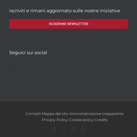
Iscriviti e rimani aggiornato sulle nostre iniziative
ISCRIZIONE NEWSLETTER
Seguici sui social
Facebook
Twitter
YouTube
Instagram
Contatti
Mappa del sito
Amministrazione trasparente
Privacy Policy
Cookie policy
Credits
Facebook
Twitter
YouTube
Instagram