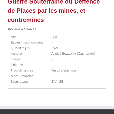
Guerre Souterraine ou Deffence
de Places par les mines, et
contremines
Volume a Stampa
Anno
1711
Estremi cronologici
-
Quantitï¿½
1 vol.
Autore
AndréBozzolin (Capitaine)
Luogo
-
Editore
-
Tipo di risorsa
Testo a stampa
Note Storiche
Segnatura
Z.VII.28