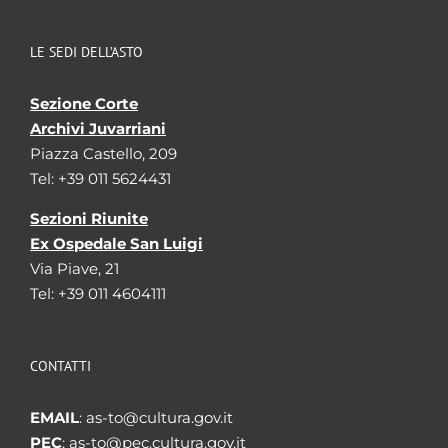
LE SEDI DELL’ASTO
Sezione Corte
Archivi Juvarriani
Piazza Castello, 209
Tel: +39 011 5624431
Sezioni Riunite
Ex Ospedale San Luigi
Via Piave, 21
Tel: +39 011 4604111
CONTATTI
EMAIL
: as-to@cultura.gov.it
PEC
: as-to@pec.cultura.gov.it