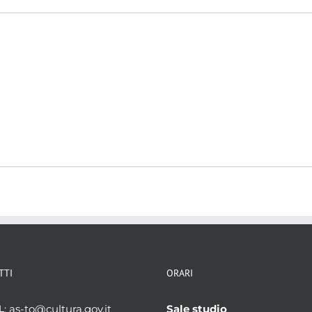
TTI
ORARI
L
: as-to@cultura.gov.it
Sale studio