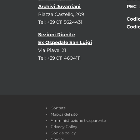
Archivi Juvarriani
PEC
:
Piazza Castello, 209
Codic
Tel: +39 011 5624431
Codic
Sezioni Riunite
Ex Ospedale San Luigi
Via Piave, 21
Tel: +39 011 4604111
Contatti
Mappa del sito
Amministrazione trasparente
Privacy Policy
Cookie policy
Credits