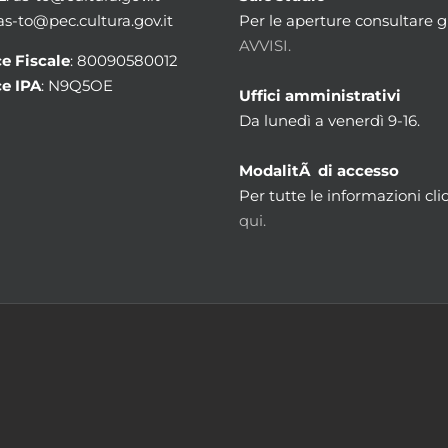
 as-to@pec.cultura.gov.it
Per le aperture consultare gl
AVVISI.
e Fiscale
: 80090580012
e IPA
: N9Q5OE
Uffici amministrativi
Da lunedì a venerdì 9-16.
ModalitÃ di accesso
Per tutte le informazioni cli
qui.