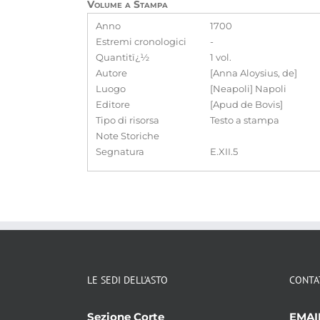
Volume a Stampa
Anno
1700
Estremi cronologici
-
Quantitï¿½
1 vol.
Autore
[Anna Aloysius, de]
Luogo
[Neapoli] Napoli
Editore
[Apud de Bovis]
Tipo di risorsa
Testo a stampa
Note Storiche
Segnatura
E.XII.5
LE SEDI DELL’ASTO
CONTA
Sezione Corte
EMAI