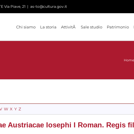
 Via Piave, 21
|
as-to@cultura.gov.it
Chi siamo
La storia
AttivitÃ
Sale studio
Patrimonio
Hom
V
W
X
Y
Z
e Austriacae Iosephi I Roman. Regis fil