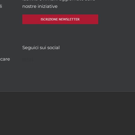
i
nostre iniziative
ISCRIZIONE NEWSLETTER
Seguici sui social
Facebook
Twitter
YouTube
Instagram
ccare