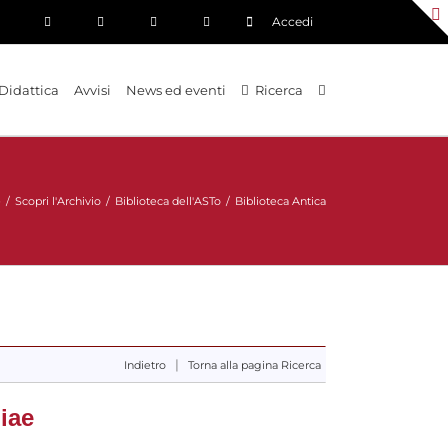
Accedi
Didattica
Avvisi
News ed eventi
Ricerca
e
/
Scopri l'Archivio
/
Biblioteca dell'ASTo
/
Biblioteca Antica
|
Indietro
Torna alla pagina Ricerca
iae