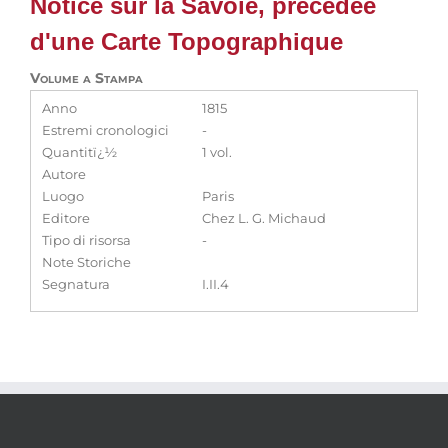
Notice sur la Savoie, précédée
d'une Carte Topographique
Volume a Stampa
Anno
1815
Estremi cronologici
-
Quantitï¿½
1 vol.
Autore
Luogo
Paris
Editore
Chez L. G. Michaud
Tipo di risorsa
-
Note Storiche
Segnatura
I.II.4