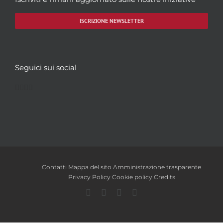
ISCRIZIONE NEWSLETTER
Seguici sui social
Facebook
Twitter
YouTube
Instagram
Contatti
Mappa del sito
Amministrazione trasparente
Privacy Policy
Cookie policy
Credits
Facebook
Twitter
YouTube
Instagram