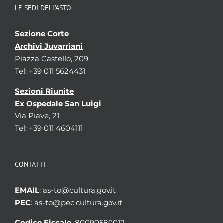
LE SEDI DELL’ASTO
Sezione Corte
Archivi Juvarriani
Piazza Castello, 209
Tel: +39 011 5624431
Sezioni Riunite
Ex Ospedale San Luigi
Via Piave, 21
Tel: +39 011 4604111
CONTATTI
EMAIL
: as-to@cultura.gov.it
PEC
: as-to@pec.cultura.gov.it
Codice Fiscale
: 80090580012