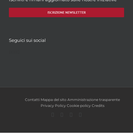
ISCRIZIONE NEWSLETTER
Seguici sui social
Facebook
Twitter
YouTube
Instagram
Contatti
Mappa del sito
Amministrazione trasparente
Privacy Policy
Cookie policy
Credits
Facebook
Twitter
YouTube
Instagram