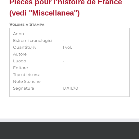
Piéces pour l'histoire de France
(vedi "Miscellanea")
Volume a Stampa
Anno
-
Estremi cronologici
-
Quantitï¿½
1 vol.
Autore
Luogo
-
Editore
-
Tipo di risorsa
-
Note Storiche
Segnatura
U.XII.70