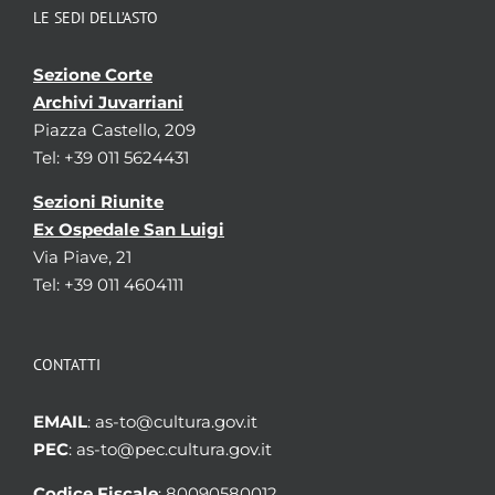
LE SEDI DELL’ASTO
Sezione Corte
Archivi Juvarriani
Piazza Castello, 209
Tel: +39 011 5624431
Sezioni Riunite
Ex Ospedale San Luigi
Via Piave, 21
Tel: +39 011 4604111
CONTATTI
EMAIL
: as-to@cultura.gov.it
PEC
: as-to@pec.cultura.gov.it
Codice Fiscale
: 80090580012