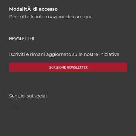
ModalitÃ di accesso
Per tutte le informazioni cliccare
qui.
NEWSLETTER
Iscriviti e rimani aggiornato sulle nostre iniziative
ISCRIZIONE NEWSLETTER
Seguici sui social
Facebook
Twitter
YouTube
Instagram