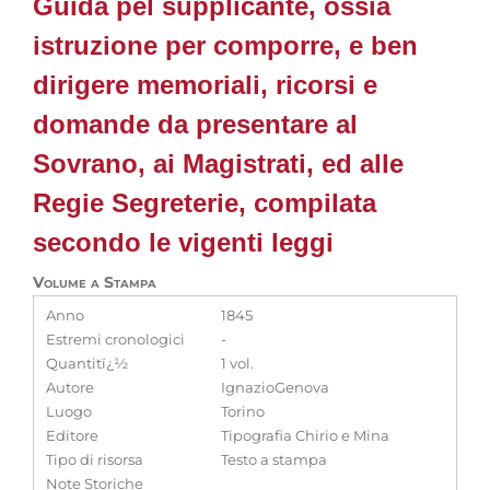
Guida pel supplicante, ossia
istruzione per comporre, e ben
dirigere memoriali, ricorsi e
domande da presentare al
Sovrano, ai Magistrati, ed alle
Regie Segreterie, compilata
secondo le vigenti leggi
Volume a Stampa
Anno
1845
Estremi cronologici
-
Quantitï¿½
1 vol.
Autore
IgnazioGenova
Luogo
Torino
Editore
Tipografia Chirio e Mina
Tipo di risorsa
Testo a stampa
Note Storiche