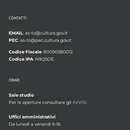
CONTATTI
EMAIL
: as-to@cultura.gov.it
PEC
: as-to@pec.cultura.gov.it
Codice Fiscale
: 80090580012
Codice IPA
: N9Q5OE
ORARI
Sale studio
Per le aperture consultare gli
AVVISI.
Uffici amministrativi
Da lunedì a venerdì 9-16.