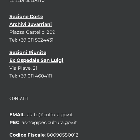
LE SEDI DELL’ASTO
Sezione Corte
Archivi Juvarriani
Piazza Castello, 209
Tel: +39 011 5624431
Sezioni Riunite
Ex Ospedale San Luigi
Via Piave, 21
Tel: +39 011 4604111
CONTATTI
EMAIL
: as-to@cultura.gov.it
PEC
: as-to@pec.cultura.gov.it
Codice Fiscale
: 80090580012