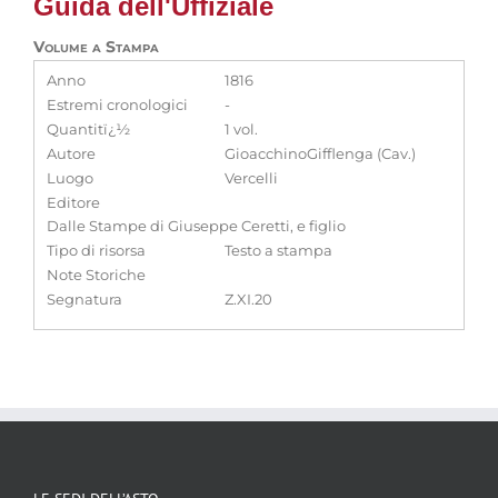
Guida dell'Uffiziale
Volume a Stampa
Anno
1816
Estremi cronologici
-
Quantitï¿½
1 vol.
Autore
GioacchinoGifflenga (Cav.)
Luogo
Vercelli
Editore
Dalle Stampe di Giuseppe Ceretti, e figlio
Tipo di risorsa
Testo a stampa
Note Storiche
Segnatura
Z.XI.20