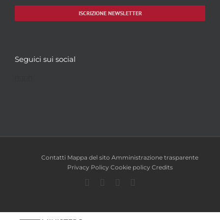
ISCRIZIONE NEWSLETTER
Seguici sui social
Facebook
Twitter
YouTube
Instagram
Contatti
Mappa del sito
Amministrazione trasparente
Privacy Policy
Cookie policy
Credits
Facebook
Twitter
YouTube
Instagram