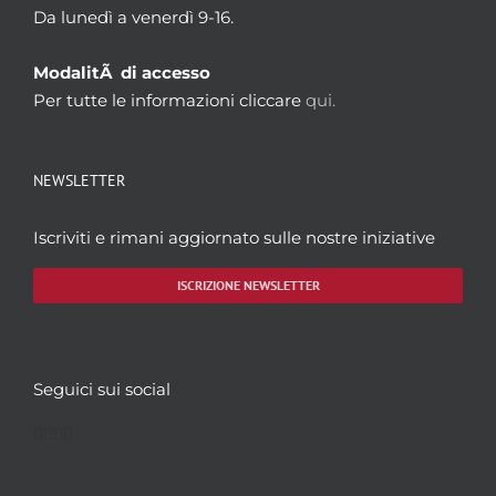
Da lunedì a venerdì 9-16.
ModalitÃ di accesso
Per tutte le informazioni cliccare
qui.
NEWSLETTER
Iscriviti e rimani aggiornato sulle nostre iniziative
ISCRIZIONE NEWSLETTER
Seguici sui social
Facebook
Twitter
YouTube
Instagram