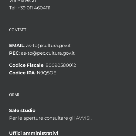
Via Piave, 21
Tel: +39 011 4604111
CONTATTI
EMAIL
: as-to@cultura.gov.it
PEC
: as-to@pec.cultura.gov.it
Codice Fiscale
: 80090580012
Codice IPA
: N9Q5OE
ORARI
Sale studio
Per le aperture consultare gli
AVVISI.
Uffici amministrativi