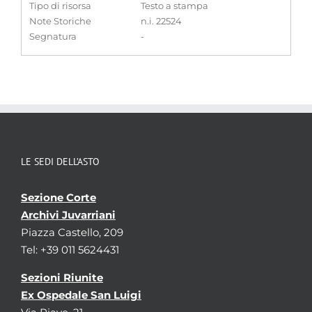
Tipo di risorsa
Testo a stampa
Note Storiche
n.i. 22524
Segnatura
-
LE SEDI DELL’ASTO
Sezione Corte
Archivi Juvarriani
Piazza Castello, 209
Tel: +39 011 5624431
Sezioni Riunite
Ex Ospedale San Luigi