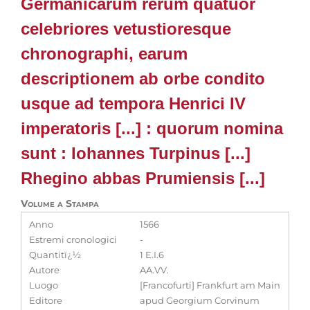
Germanicarum rerum quatuor
celebriores vetustioresque
chronographi, earum
descriptionem ab orbe condito
usque ad tempora Henrici IV
imperatoris [...] : quorum nomina
sunt : Iohannes Turpinus [...]
Rhegino abbas Prumiensis [...]
Volume a Stampa
Anno
1566
Estremi cronologici
-
Quantitï¿½
1 E.I.6
Autore
AA.VV.
Luogo
[Francofurti] Frankfurt am Main
Editore
apud Georgium Corvinum