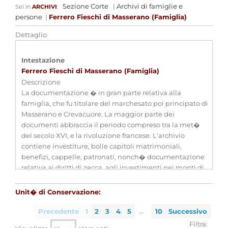
Sezione Corte
|
Archivi di famiglie e
Sei in
ARCHIVI
:
persone
|
Ferrero Fieschi di Masserano (Famiglia)
Dettaglio
Intestazione
Ferrero Fieschi di Masserano (Famiglia)
Descrizione
La documentazione � in gran parte relativa alla
famiglia, che fu titolare del marchesato poi principato di
Masserano e Crevacuore. La maggior parte dei
documenti abbraccia il periodo compreso tra la met�
del secolo XVI, e la rivoluzione francese. L'archivio
contiene investiture, bolle capitoli matrimoniali,
benefizi, cappelle, patronati, nonch� documentazione
relativa ai diritti di zecca, agli investimenti nei monti di
piet� a Roma, e al collegio di Bologna. Il fondo conserva
anche carte pertinenti alla famiglia Arborio di Gattinara.
Unit� di Conservazione:
Estremi cronologici
1355 - sec. XX
…
Estensioni
con docc. in copia dal sec. XI
Precedente
1
2
3
4
5
10
Successivo
cronologiche
Filtra: