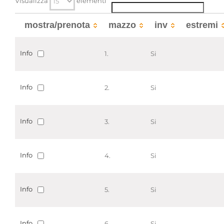
Visualizza
elementi
Consistenza
139 bb.
Qualifica
-
mostra/prenota
mazzo
inv
estremi
Produttori di archivi associati
Arborio di Gattinara
[
Famiglie
]
Info
1.
Si
Ferrero Fieschi di Masserano
[
Famiglie
]
Strumenti di ricerca associati
Info
2.
Si
Carte esistenti nell'archivio degli eccell.mi principi
di Masserano Ferrero Fiesco [Inventario n. 143]
Info
3.
Si
Aggregazioni associate al record corrente
Tipo di archivio
Archivi di famiglia o persona
Info
4.
Si
Temi
Storia di famiglia, Genealogia e Biografie
Parole chiave
Info
5.
Si
Genealogia
Nobilt�
Politica
Info
6.
Si