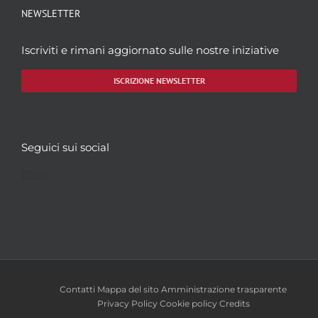
NEWSLETTER
Iscriviti e rimani aggiornato sulle nostre iniziative
ISCRIZIONE NEWSLETTER
Seguici sui social
Facebook
Twitter
YouTube
Instagram
Contatti
Mappa del sito
Amministrazione trasparente
Privacy Policy
Cookie policy
Credits