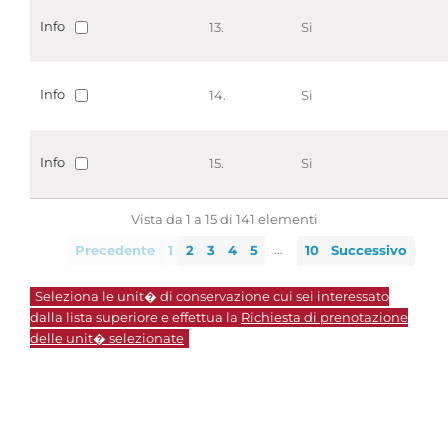
Info
13.
Si
Info
14.
Si
Info
15.
Si
Vista da 1 a 15 di 141 elementi
…
Precedente
1
2
3
4
5
10
Successivo
Seleziona le unit� di conservazione cui sei interessato
dalla lista superiore e effettua la
Richiesta di prenotazione
delle unit� selezionate