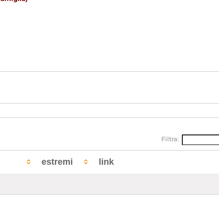
Filtra:
rafie
estremi
link