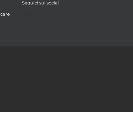
Seguici sui social
Facebook
Twitter
YouTube
Instagram
ccare