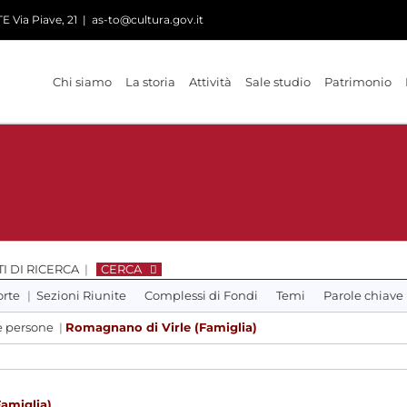
 Via Piave, 21
|
as-to@cultura.gov.it
Chi siamo
La storia
Attività
Sale studio
Patrimonio
I DI RICERCA
|
CERCA
orte
|
Sezioni Riunite
Complessi di Fondi
Temi
Parole chiave
 e persone
|
Romagnano di Virle (Famiglia)
amiglia)