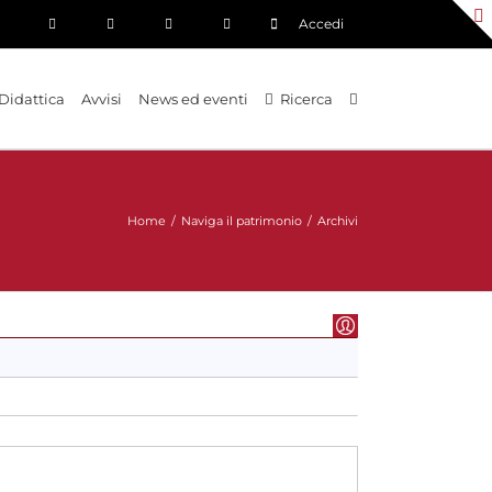
Accedi
Didattica
Avvisi
News ed eventi
Ricerca
Home
/
Naviga il patrimonio
/
Archivi