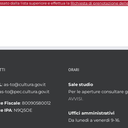
sato dalla lista superiore e effettua la
Richiesta di prenotazione dell
TTI
ORARI
L
: as-to@cultura.gov.it
Sale studio
 as-to@pec.cultura.gov.it
Per le aperture consultare gl
AVVISI.
e Fiscale
: 80090580012
e IPA
: N9Q5OE
Uffici amministrativi
Da lunedì a venerdì 9-16.