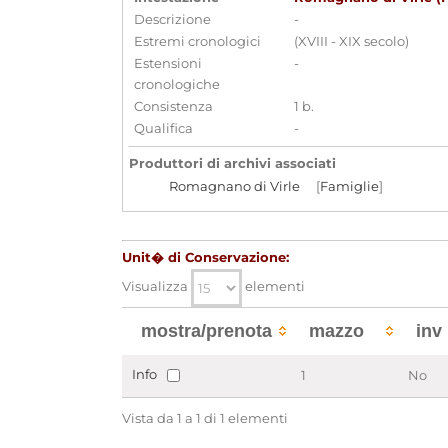
Descrizione
-
Estremi cronologici
(XVIII - XIX secolo)
Estensioni
-
cronologiche
Consistenza
1 b.
Qualifica
-
Produttori di archivi associati
Romagnano di Virle
[
Famiglie
]
Aggregazioni associate al record corrente
Unit� di Conservazione:
Tipo di archivio
Archivi di famiglia o persona
Visualizza
elementi
Temi
Storia di famiglia, Genealogia e Biog
mostra/prenota
mazzo
inv
Parole chiave
Genealogia
Nobilt�
Politica
Info
1
No
Vista da 1 a 1 di 1 elementi