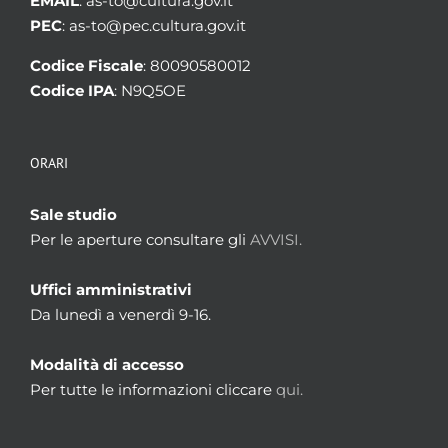
EMAIL
: as-to@cultura.gov.it
PEC
: as-to@pec.cultura.gov.it
Codice Fiscale
: 80090580012
Codice IPA
: N9Q5OE
ORARI
Sale studio
Per le aperture consultare gli
AVVISI.
Uffici amministrativi
Da lunedì a venerdì 9-16.
Modalità di accesso
Per tutte le informazioni cliccare
qui.