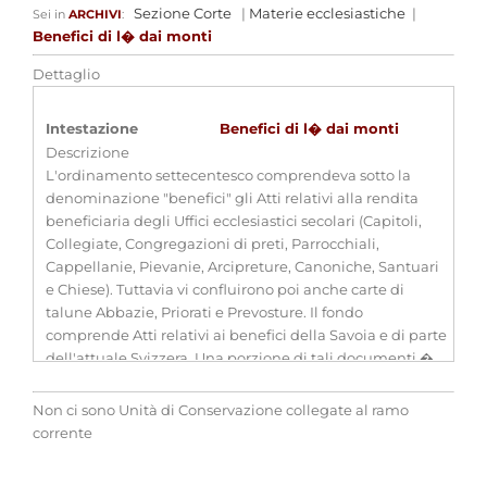
Sezione Corte
|
Materie ecclesiastiche
|
Sei in
ARCHIVI
:
Benefici di l� dai monti
Dettaglio
Intestazione
Benefici di l� dai monti
Descrizione
L'ordinamento settecentesco comprendeva sotto la
denominazione "benefici" gli Atti relativi alla rendita
beneficiaria degli Uffici ecclesiastici secolari (Capitoli,
Collegiate, Congregazioni di preti, Parrocchiali,
Cappellanie, Pievanie, Arcipreture, Canoniche, Santuari
e Chiese). Tuttavia vi confluirono poi anche carte di
talune Abbazie, Priorati e Prevosture. Il fondo
comprende Atti relativi ai benefici della Savoia e di parte
dell'attuale Svizzera. Una porzione di tali documenti �
stata ceduta alla Francia a seguito del Trattato di Pace
del 1949.
Non ci sono Unità di Conservazione collegate al ramo
Estremi cronologici
1180 - sec. XIX
corrente
Estensioni
-
cronologiche