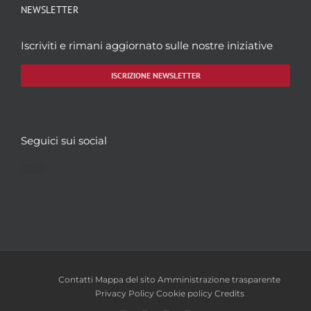
NEWSLETTER
Iscriviti e rimani aggiornato sulle nostre iniziative
ISCRIZIONE NEWSLETTER
Seguici sui social
Facebook
Twitter
YouTube
Instagram
Contatti
Mappa del sito
Amministrazione trasparente
Privacy Policy
Cookie policy
Credits