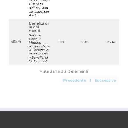
là dai monti -
> Benefizi
della Savoia
per paesi per
A e B
Benefizi di
là dai
monti
Sezione
Corte ->
1180
1799
Materie
Corte
ecclesiastiche
-> Benefici di
là dai monti -
> Benefizi di
là dai monti
Vista da 1 a 3 di 3 elementi
Precedente
1
Successivo