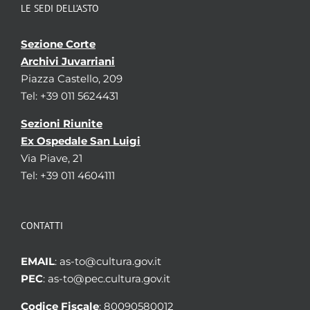
LE SEDI DELL’ASTO
Sezione Corte
Archivi Juvarriani
Piazza Castello, 209
Tel: +39 011 5624431
Sezioni Riunite
Ex Ospedale San Luigi
Via Piave, 21
Tel: +39 011 4604111
CONTATTI
EMAIL
: as-to@cultura.gov.it
PEC
: as-to@pec.cultura.gov.it
Codice Fiscale
: 80090580012