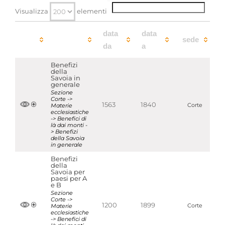
Consistenza
28 bb.
Visualizza
elementi
Qualifica
-
data
data
sede
da
a
Benefizi
della
Savoia in
generale
Sezione
Corte ->
1563
1840
Materie
Corte
ecclesiastiche
-> Benefici di
là dai monti -
> Benefizi
della Savoia
in generale
Benefizi
della
Savoia per
paesi per A
e B
Sezione
Corte ->
1200
1899
Materie
Corte
ecclesiastiche
-> Benefici di