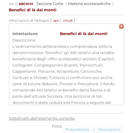
Sezione Corte
|
Materie ecclesiastiche
|
Sei in
ARCHIVI
:
Benefici di là dai monti
[
/
]
Informazioni di Dettaglio
apri
chiudi
Intestazione
Benefici di là dai monti
Descrizione
L'ordinamento settecentesco comprendeva sotto la
denominazione "benefici" gli Atti relativi alla rendita
beneficiaria degli Uffici ecclesiastici secolari (Capitoli,
Collegiate, Congregazioni di preti, Parrocchiali,
Cappellanie, Pievanie, Arcipreture, Canoniche,
Santuari e Chiese). Tuttavia vi confluirono poi anche
carte di talune Abbazie, Priorati e Prevosture. Il fondo
comprende Atti relativi ai benefici della Savoia e di
parte dell'attuale Svizzera. Una porzione di tali
documenti è stata ceduta alla Francia a seguito del
Trattato di Pace del 1949.
Estremi cronologici
1180 - sec. XIX
Sottolivelli dell'elemento corrente
Estensioni
-
Filtra:
cronologiche
Precedente
1
Successivo