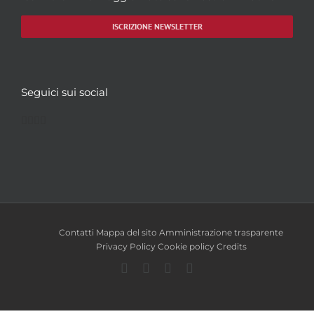
ISCRIZIONE NEWSLETTER
Seguici sui social
Facebook
Twitter
YouTube
Instagram
Contatti
Mappa del sito
Amministrazione trasparente
Privacy Policy
Cookie policy
Credits
Facebook
Twitter
YouTube
Instagram