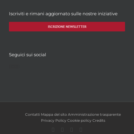
Iscriviti e rimani aggiornato sulle nostre iniziative
ISCRIZIONE NEWSLETTER
Seguici sui social
Facebook
Twitter
YouTube
Instagram
Contatti
Mappa del sito
Amministrazione trasparente
Privacy Policy
Cookie policy
Credits
Facebook
Twitter
YouTube
Instagram