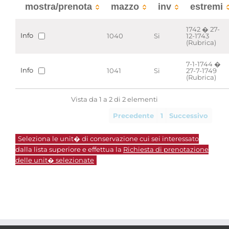
mostra/prenota
mazzo
inv
estremi
1742 � 27-
Info
1040
Si
12-1743
(Rubrica)
7-1-1744 �
Info
1041
Si
27-7-1749
(Rubrica)
Vista da 1 a 2 di 2 elementi
Precedente
1
Successivo
Seleziona le unit� di conservazione cui sei interessato
dalla lista superiore e effettua la
Richiesta di prenotazione
delle unit� selezionate