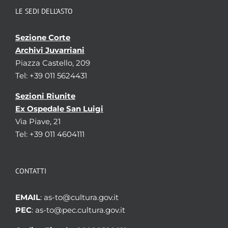
LE SEDI DELL’ASTO
Sezione Corte
Archivi Juvarriani
Piazza Castello, 209
Tel: +39 011 5624431
Sezioni Riunite
Ex Ospedale San Luigi
Via Piave, 21
Tel: +39 011 4604111
CONTATTI
EMAIL
: as-to@cultura.gov.it
PEC
: as-to@pec.cultura.gov.it