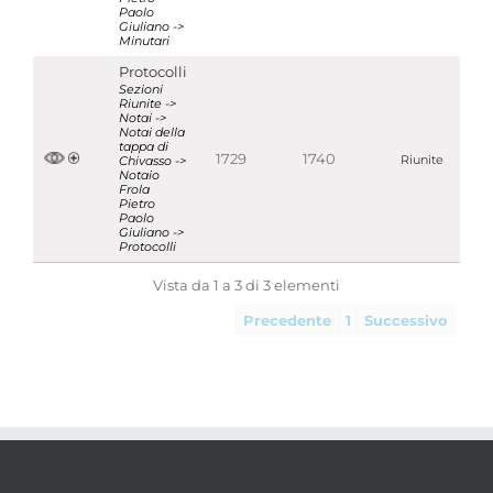
Paolo
Giuliano ->
Minutari
Protocolli
Sezioni
Riunite ->
Notai ->
Notai della
tappa di
1729
1740
Chivasso ->
Riunite
Notaio
Frola
Pietro
Paolo
Giuliano ->
Protocolli
Vista da 1 a 3 di 3 elementi
Precedente
1
Successivo