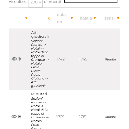
Visualizza
elementi
data
data a
sede
da
Atti
giudiciali
Sezioni
Riunite ->
Notai ->
Notai della
tappa di
1742
1749
Chivasso ->
Riunite
Notaio
Frola
Pietro
Paolo
Giuliano ->
Atti
giudiciali
Minutari
Sezioni
Riunite ->
Notai ->
Notai della
tappa di
1729
1781
Chivasso ->
Riunite
Notaio
Frola
Pietro