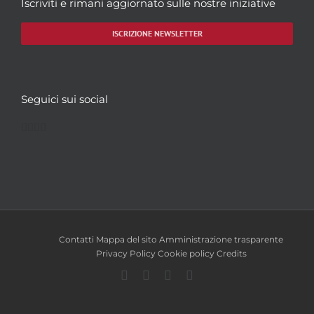
Iscriviti e rimani aggiornato sulle nostre iniziative
ISCRIZIONE NEWSLETTER
Seguici sui social
Facebook
Twitter
YouTube
Instagram
Contatti
Mappa del sito
Amministrazione trasparente
Privacy Policy
Cookie policy
Credits
Facebook
Twitter
YouTube
Instagram