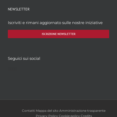
NEWSLETTER
Iscriviti e rimani aggiornato sulle nostre iniziative
ISCRIZIONE NEWSLETTER
Seguici sui social
Facebook
Twitter
YouTube
Instagram
Contatti
Mappa del sito
Amministrazione trasparente
Privacy Policy
Cookie policy
Credits