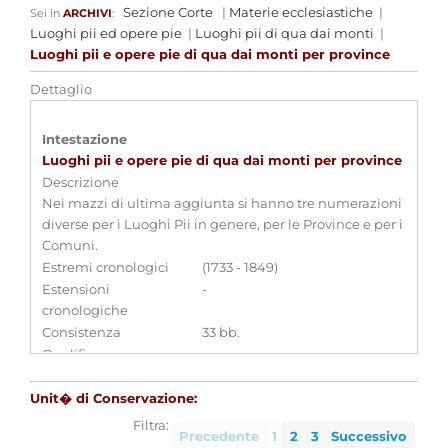
Sezione Corte
|
Materie ecclesiastiche
|
Sei in
ARCHIVI
:
Luoghi pii ed opere pie
|
Luoghi pii di qua dai monti
|
Luoghi pii e opere pie di qua dai monti per province
Dettaglio
Intestazione
Luoghi pii e opere pie di qua dai monti per province
Descrizione
Nei mazzi di ultima aggiunta si hanno tre numerazioni
diverse per i Luoghi Pii in genere, per le Province e per i
Comuni.
Estremi cronologici
(1733 - 1849)
Estensioni
-
cronologiche
Consistenza
33 bb.
Qualifica
-
Strumenti di ricerca associati
Unit� di Conservazione:
Filtra:
Luoghi pii e opere pie in Materie ecclesiastiche
Precedente
1
2
3
Successivo