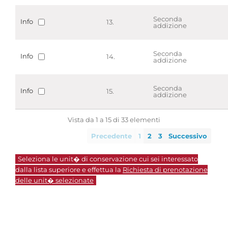
Seconda
Info
13.
addizione
Seconda
Info
14.
addizione
Seconda
Info
15.
addizione
Vista da 1 a 15 di 33 elementi
Precedente
1
2
3
Successivo
Seleziona le unit� di conservazione cui sei interessato
dalla lista superiore e effettua la
Richiesta di prenotazione
delle unit� selezionate