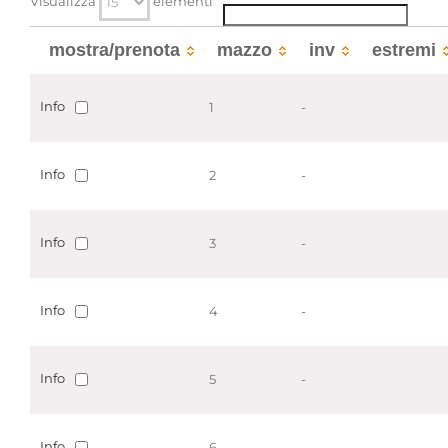
Visualizza
elementi
Notai
Parole chiave
mostra/prenota
mazzo
inv
estremi
Notai
Uffici di insinuazione e del
registro
Info
1
-
Localizzazione
associata al record corrente
Visualizza tutte le unit� archivistiche
Info
2
-
Info
3
-
Info
4
-
Info
5
-
Info
6
-