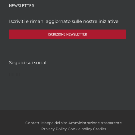
NEWSLETTER
Iscriviti e rimani aggiornato sulle nostre iniziative
ISCRIZIONE NEWSLETTER
Seguici sui social
Facebook
Twitter
YouTube
Instagram
Contatti
Mappa del sito
Amministrazione trasparente
Privacy Policy
Cookie policy
Credits