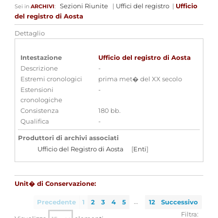
Sezioni Riunite
|
Uffici del registro
|
Ufficio
Sei in
ARCHIVI
:
del registro di Aosta
Dettaglio
Intestazione
Ufficio del registro di Aosta
Descrizione
-
Estremi cronologici
prima met� del XX secolo
Estensioni
-
cronologiche
Consistenza
180 bb.
Qualifica
-
Produttori di archivi associati
Ufficio del Registro di Aosta
[
Enti
]
Aggregazioni associate al record corrente
Unit� di Conservazione:
Tipo di archivio
Archivi di organi o uffici dello Stato - Uffici del
…
Precedente
1
2
3
4
5
12
Successivo
Registro
Filtra:
Temi