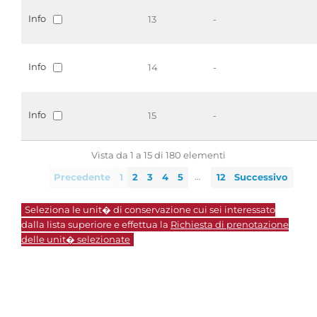
Info
13
-
Info
14
-
Info
15
-
Vista da 1 a 15 di 180 elementi
…
Precedente
1
2
3
4
5
12
Successivo
Seleziona le unit� di conservazione cui sei interessato
dalla lista superiore e effettua la
Richiesta di prenotazione
delle unit� selezionate