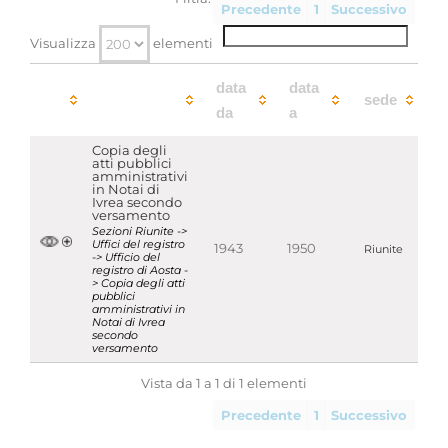
Precedente
1
Successivo
Temi
Notai
Visualizza
elementi
Parole chiave
Notai
Uffici di insinuazione e del
data
data
sede
registro
da
a
Localizzazione
associata al record corrente
Copia degli
atti pubblici
amministrativi
Visualizza tutte le unità archivistiche
in Notai di
Ivrea secondo
versamento
Sezioni Riunite ->
Uffici del registro
1943
1950
Riunite
-> Ufficio del
registro di Aosta -
> Copia degli atti
pubblici
amministrativi in
Notai di Ivrea
secondo
versamento
Vista da 1 a 1 di 1 elementi
Precedente
1
Successivo