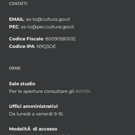
CONTATTI
EMAIL
: as-to@cultura.gov.it
PEC
: as-to@pec.cultura.gov.it
Codice Fiscale
: 80090580012
Codice IPA
: N9Q5OE
ORARI
Sale studio
Per le aperture consultare gli
AVVISI.
Uffici amministrativi
Da lunedì a venerdì 9-16.
ModalitÃ di accesso