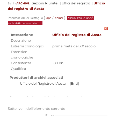
Sezioni Riunite
|
Uffici del registro
|
Ufficio
Sei in
ARCHIVI
:
del registro di Aosta
[
/
]
Informazioni di Dettaglio
apri
chiudi
Visualizza le unitÃ
archivistiche assciate
Intestazione
Ufficio del registro di Aosta
Descrizione
-
Estremi cronologici
prima metà del XX secolo
Estensioni
-
cronologiche
Consistenza
180 bb.
Qualifica
-
Produttori di archivi associati
Ufficio del Registro di Aosta
[
Enti
]
Aggregazioni associate al record corrente
Tipo di archivio
Sottolivelli dell'elemento corrente
Archivi di organi o uffici dello Stato - Uffici
del Registro
Filtra: